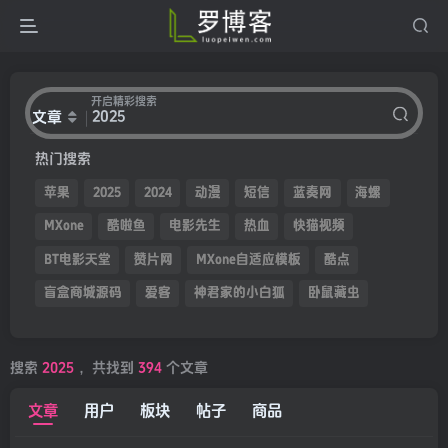
开启精彩搜索
文章
热门搜索
苹果
2025
2024
动漫
短信
蓝奏网
海螺
MXone
酷啦鱼
电影先生
热血
快猫视频
BT电影天堂
赞片网
MXone自适应模板
酷点
盲盒商城源码
爱客
神君家的小白狐
卧鼠藏虫
搜索
2025
，共找到
394
个文章
文章
用户
板块
帖子
商品