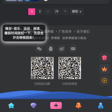
1
2
…
29
跳转
晚安~音乐、运动、阅读，
友链申请
免责声明
广告合作
关于我们
睡前时间放松一下，灵感也
许会悄悄到来！
Copyright © 2022 ·
罗博客
· 由
罗博客
强力驱动.
扫码加QQ群
扫码加微信