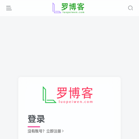
登录
没有账号？立即注册