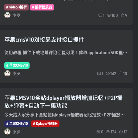
# videojs解析
# 解析播放器
小罗
1
100
9
苹果cmsV10对接易支付接口插件
使用教程 插件下载地址评论回复可见 1.修改application/SDK里面的epay.config.php文件，填写你的商户ID和密钥与支付API地址，看下方图，其它不用修改。 2.修改application/SDK里面的return_url....
# 苹果CMSv10
小罗
1
142
10
苹果CMSV10全站dplayer播放器增加记忆+P2P播
放+弹幕+自动下一集功能
今天给大家分享下全站使用dplayer播放器记忆播放+P2P播放+弹幕+自动下一集功能教程，首先呢先下载下面的dplayer播放器文件，上传到跟目录，这里有一个前提条件就是在采集资源的时候我们只采集M3...
# 苹果CMSv10
# Dplayer播放器
小罗
0
134
12