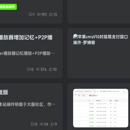
 播放器插件
1
192
13
er播放器增加记忆+P2P播
能
今天给大家分享下全站使用dplayer播放器记忆播放+P2P播放+弹幕+自动下一集功能教程，首先呢先下载下面的dplayer播放器文件，上传到跟目录，这里有一个前提条件就是在采集资源的时候我们只采集M3...
0
376
10
修复版
苹果cms v10 最新版已经内置，本站插件转载于大图社区，作者金刚狼。后续更新由苹果cms官方提供。 什么是站群 一套面向站群和SEO推广需求客户的CMS，从内核到功能都经过精心打造，利用最新的P...
0
54
9