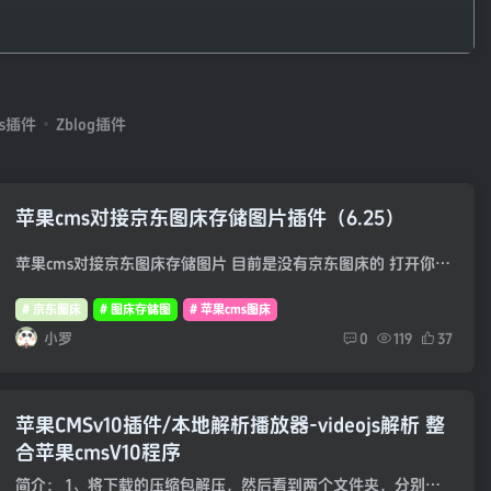
。
ss插件
Zblog插件
苹果cms对接京东图床存储图片插件（6.25）
苹果cms对接京东图床存储图片 目前是没有京东图床的 打开你cms的站点 上传即可 刷新后台 选择京东图床 保存即可 图片就会自动保存到京东图床 PHP版本7.0 安装SG11扩展 本插件博主自...
# 京东图床
# 图床存储图
# 苹果cms图床
小罗
0
119
37
苹果CMSv10插件/本地解析播放器-videojs解析 整
合苹果cmsV10程序
简介： 1、将下载的压缩包解压，然后看到两个文件夹，分别是addons和static 2、将这两个文件夹，直接上传至你程序的根目录覆盖 3、覆盖完毕后，登陆网站后台，添加如下一组快捷菜单： 播放器安...