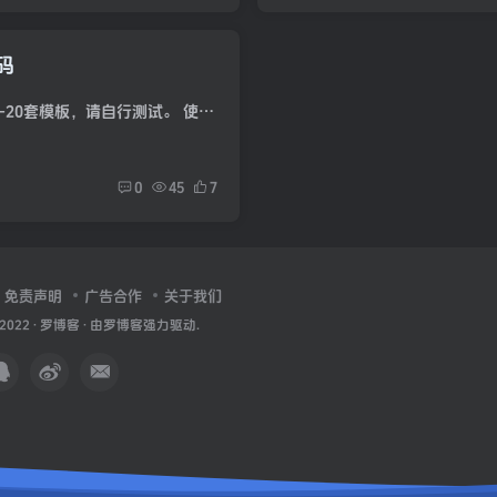
码
首页显示资讯该代码理论上支持1-20套模板，请自行测试。 使用教程 1、下载好下面的html文件上传到template/stui_tpl/html/index目录下 2、打开同目录下的index.html文件，进行引入资讯html。 3...
0
45
7
免责声明
广告合作
关于我们
 2022 ·
罗博客
· 由
罗博客
强力驱动.