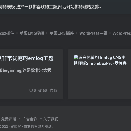
不到的模板,选择一款你喜欢的主题,然后开始你的建站之旅。
scuz插件
苹果CMS模板
苹果CMS插件
WordPress主题
WordPre
一款非常优秀的emlog主题
简介： 非常优秀的EMlog博客模板beginning,这是款非常优秀的emlog模板，采用自适应式设计，界面精致好看，大气美观，展示博客数据统计的个人中心类型头部，自媒体气息十足；内置5种分类文章列表...
0
60
18
免责声明
广告合作
关于我们
 2022 ·
罗博客
· 由
罗博客
强力驱动.