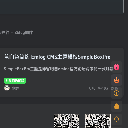
ss插件
Zblog插件
蓝白色简约 Emlog CMS主题模板SimpleBoxPro
SimpleBoxPro主题是博客吧自emlog官方论坛淘来的一款非常简约的emlog CMS模板，该emlog模板全局仅使用了3张图片，蓝白色设计，两三布局，预览728*90大幅广告位置，整体看上去简洁大气，挺好看的...
# 蓝白色简约
小罗
0
103
15