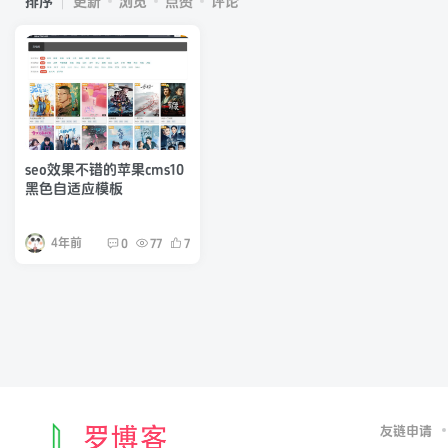
排序
更新
浏览
点赞
评论
seo效果不错的苹果cms10
黑色自适应模板
4年前
0
77
7
友链申请