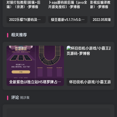
2022乐檬TV源码及搭建对接打包教程(前端+后端）（亲测）
绿豆最新v5.1.7/v5.0.萝卜app源码前后端【java全开源免授权】
相关推荐
全新紫色UI独立站H5塔罗牌占卜系统源码
怀旧街机小游戏/小霸王
评论
抢沙发