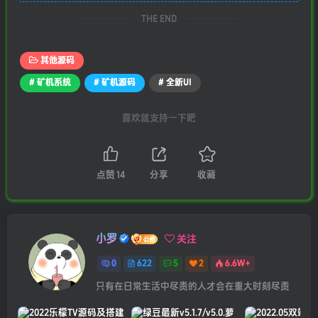
THE END
其他源码
# 矿机系统
# 矿机源码
# 全新UI
喜欢就支持一下吧
点赞
14
分享
收藏
小罗
关注
0
622
5
2
6.6W+
只有在日常生活中尽责的人才会在重大时刻尽责