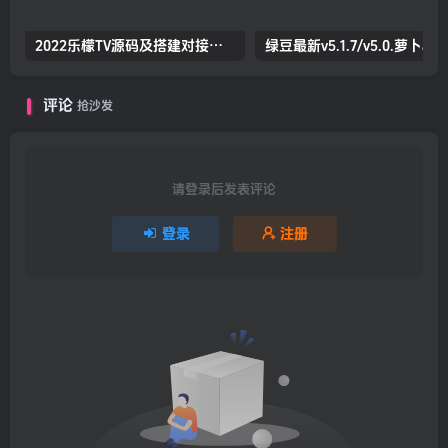
2022乐檬TV源码及搭建对接打包教程(前端+后端）（亲测）
绿豆最新v5.1
评论
抢沙发
请登录后发表评论
登录
注册