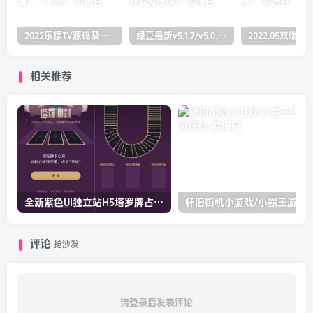
2022乐檬TV源码及搭建对接打包教程(前端+后端）（亲测）
绿豆最新v5.1.7/v5.0.萝卜app源码前后端【java全开源免授权】
相关推荐
全新紫色UI独立站H5塔罗牌占卜系统源码
怀旧街机小游戏/小霸王
评论
抢沙发
请登录后发表评论