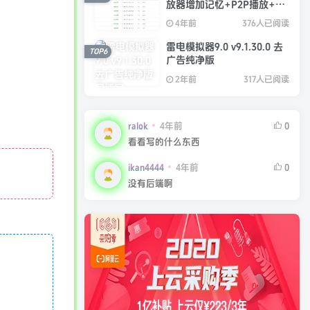
放器增加记忆+P2P播放+弹
幕+自动下一集功能
4年前
376人已阅读
雷电模拟器9.0 v9.1.30.0 去
TOP6
广告纯净版
2年前
317人已阅读
ralok
4年前
0
看看写的什么东西
ikan4444
4年前
0
没有后端啊