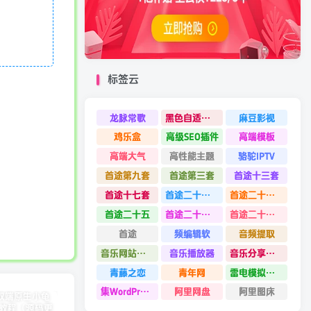
标签云
龙脉常歌
黑色自适应模板
麻豆影视
鸡乐盒
高级SEO插件
高端模板
高端大气
高性能主题
骆驼IPTV
首途第九套
首途第三套
首途十三套
首途十七套
首途二十四套
首途二十六套
首途二十五
首途二十二套
首途二十一套
首途
频编辑软
音频提取
音乐网站源码
音乐播放器
音乐分享平台源码
青藤之恋
青年网
雷电模拟器9.0
集WordPress集插件
阿里网盘
阿里图床