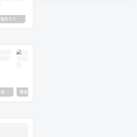
2022.05双端原生小龟影视反编译教程（源码更新）
苹果cmsV10MXone Pro自适应模板2.0版本（7.27亲测）
苹果CMSV10全站dplayer播放器增加记忆+P2P播放+弹幕+自动下一集功能
途牛养车省养车平台源码买卖新车租车二手车维修装潢共享O2O程序源码
最新版OneTool十二合一云任务平台多任务挂机平台系统源码