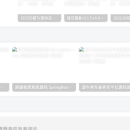
2022乐檬TV源码及搭建对接打包教程(前端+后端）（亲测）
绿豆最新v5.1.7/v5.0.萝卜app源码前后端【java全开源免授权】
游戏/小霸王游戏机网页源码
房屋租赁系统源码 SpringBoot + Vue 实现全功能解析
请登录后发表评论