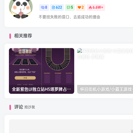
8
622
5
2
6.6W+
不要找失败的借口，去追成功的理由
相关推荐
全新紫色UI独立站H5塔罗牌占卜系统源码
怀旧街机小
评论
抢沙发