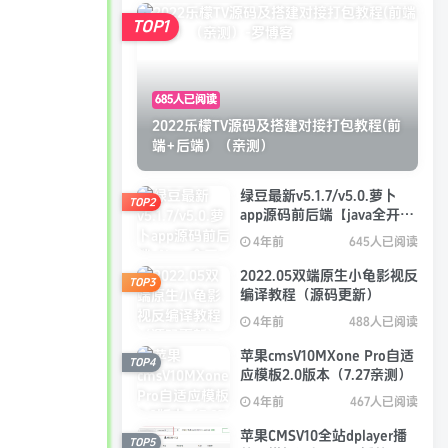
TOP1
685人已阅读
2022乐檬TV源码及搭建对接打包教程(前
端+后端）（亲测）
绿豆最新v5.1.7/v5.0.萝卜
TOP2
app源码前后端【java全开源
免授权】
4年前
645人已阅读
2022.05双端原生小龟影视反
TOP3
编译教程（源码更新）
4年前
488人已阅读
苹果cmsV10MXone Pro自适
TOP4
应模板2.0版本（7.27亲测）
4年前
467人已阅读
苹果CMSV10全站dplayer播
TOP5