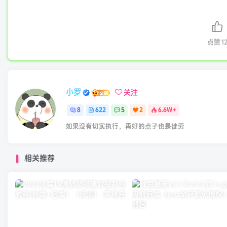
点赞
1
小罗
关注
8
622
5
2
6.6W+
如果没有切实执行，再好的点子也是徒劳
相关推荐