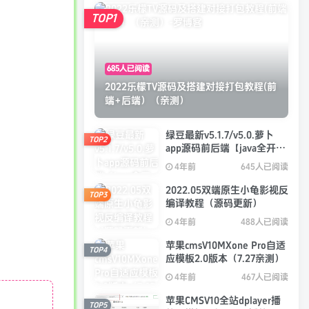
TOP1
685人已阅读
2022乐檬TV源码及搭建对接打包教程(前
端+后端）（亲测）
绿豆最新v5.1.7/v5.0.萝卜
TOP2
app源码前后端【java全开源
免授权】
4年前
645人已阅读
2022.05双端原生小龟影视反
TOP3
编译教程（源码更新）
4年前
488人已阅读
苹果cmsV10MXone Pro自适
TOP4
应模板2.0版本（7.27亲测）
4年前
467人已阅读
苹果CMSV10全站dplayer播
TOP5