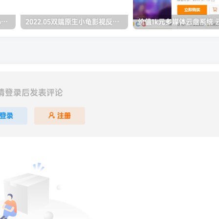
绿豆最新v5.1.7/v5.0.萝卜app源码前后端【java全开源免授权】
2022.05双端原生小龟影视反编译教程（源码更新）
请登录后发表评论
登录
注册