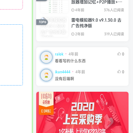
放器增加记忆+P2P播放+弹
幕+自动下一集功能
4年前
376人已阅读
雷电模拟器9.0 v9.1.30.0 去
TOP6
广告纯净版
2年前
319人已阅读
ralok
4年前
0
看看写的什么东西
ikan4444
4年前
0
没有后端啊