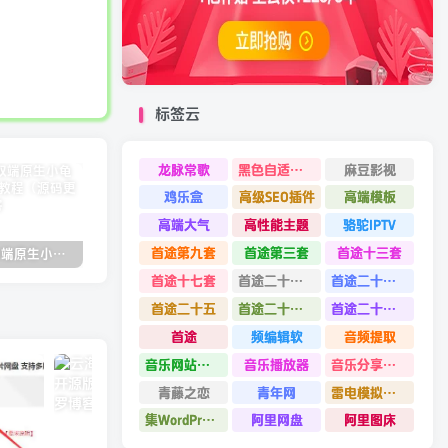
标签云
龙脉常歌
黑色自适应模板
麻豆影视
鸡乐盒
高级SEO插件
高端模板
高端大气
高性能主题
骆驼IPTV
首途第九套
首途第三套
首途十三套
2022.05双端原生小龟影视反编译教程（源码更新）
苹果cmsV10MXone Pro自适应模板2.0版本（7.27亲测）
苹果CMSV10全站dplayer播放器增加记忆+P2P播放+弹幕+自动下一集功能
首途十七套
首途二十四套
首途二十六套
首途二十五
首途二十二套
首途二十一套
首途
频编辑软
音频提取
音乐网站源码
音乐播放器
音乐分享平台源码
青藤之恋
青年网
雷电模拟器9.0
集WordPress集插件
阿里网盘
阿里图床