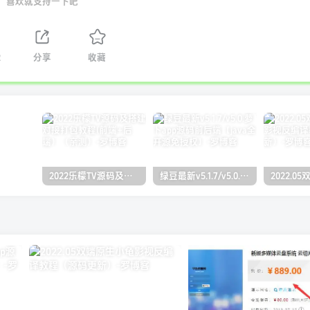
喜欢就支持一下吧
2
分享
收藏
2022乐檬TV源码及搭建对接打包教程(前端+后端）（亲测）
绿豆最新v5.1.7/v5.0.萝卜app源码前后端【java全开源免授权】