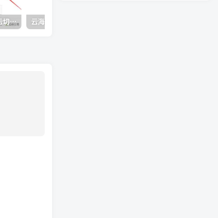
价值1k元多媒体云盘系统 云切片网盘 支持多服务器切片
云海解析计费系统v4.3完美破解开源版_赠轮询插件_全网独家首发