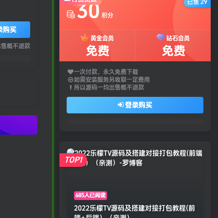
已售 29
30
积分
录购买
黄金会员
钻石会员
出售概不退款
免费
免费
一次付款，永久免费下载
如需安装服务另收取一定费用
所以源码一均出售概不退款
登录购买
TOP1
685人已阅读
2022乐檬TV源码及搭建对接打包教程(前
端+后端）（亲测）