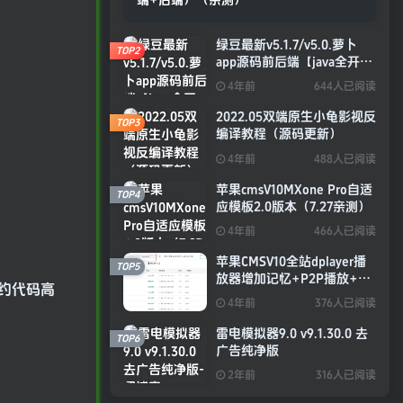
绿豆最新v5.1.7/v5.0.萝卜
TOP2
app源码前后端【java全开源
免授权】
4年前
644人已阅读
2022.05双端原生小龟影视反
TOP3
编译教程（源码更新）
4年前
488人已阅读
苹果cmsV10MXone Pro自适
TOP4
应模板2.0版本（7.27亲测）
4年前
466人已阅读
苹果CMSV10全站dplayer播
TOP5
放器增加记忆+P2P播放+弹
约代码高
幕+自动下一集功能
4年前
376人已阅读
雷电模拟器9.0 v9.1.30.0 去
TOP6
广告纯净版
2年前
316人已阅读