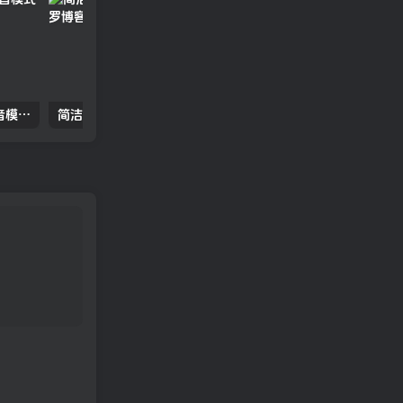
抖你妹原版主题源码 仿抖音模式套图SEO源码 全开源无授权 WordPress图片主题
简洁开源导航主题—酷啦鱼主题