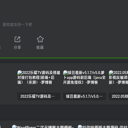
喜欢就支持一下吧
3
分享
收藏
2022乐檬TV源码及搭建对接打包教程(前端+后端）（亲测）
绿豆最新v5.1.7/v5.0.萝卜app源码前后端【java全开源免授权】