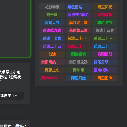
龙脉常歌
黑色自适应模板
麻豆影视
鸡乐盒
高级SEO插件
高端模板
高端大气
高性能主题
骆驼IPTV
首途第九套
首途第三套
首途十三套
首途十七套
首途二十四套
首途二十六套
首途二十五
首途二十二套
首途二十一套
首途
频编辑软
音频提取
音乐网站源码
音乐播放器
音乐分享平台源码
青藤之恋
青年网
雷电模拟器9.0
集WordPress集插件
阿里网盘
阿里图床
2022.05双端原生小龟影视反编译教程（源码更新）
苹果cmsV10MXone Pro自适应模板2.0版本（7.27亲测）
苹果CMSV10全站dplayer播放器增加记忆+P2P播放+弹幕+自动下一集功能