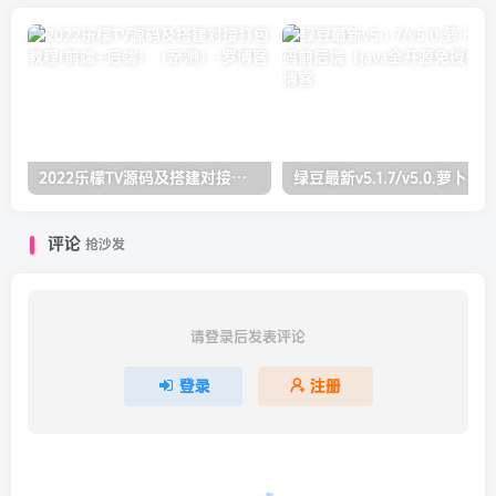
2022乐檬TV源码及搭建对接打包教程(前端+后端）（亲测）
绿豆最新v5.1
评论
抢沙发
请登录后发表评论
登录
注册