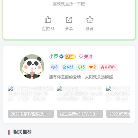
喜欢就支持一下吧
点赞
51
分享
收藏
小罗
关注
8
622
5
2
6.6W+
拥有你美丽的爱情，太阳就永远明媚
2022乐檬TV源码及搭建对接打包教程(前端+后端）（亲测）
绿豆最新v5.1.7/v5.0.萝卜app源码前后端【java全开源免授权】
相关推荐