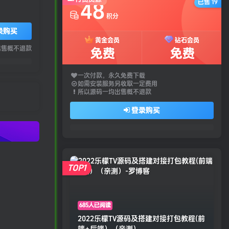
已售 19
48
积分
录购买
黄金会员
钻石会员
出售概不退款
免费
免费
一次付款，永久免费下载
如需安装服务另收取一定费用
所以源码一均出售概不退款
登录购买
TOP1
685人已阅读
2022乐檬TV源码及搭建对接打包教程(前
端+后端）（亲测）