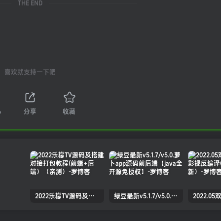
THE END
喜欢就支持一下吧
6
分享
收藏
2022乐檬TV源码及搭建对接打包教程(前端+后端）（亲测）
绿豆最新v5.1.7/v5.0.萝卜app源码前后端【java全开源免授权】