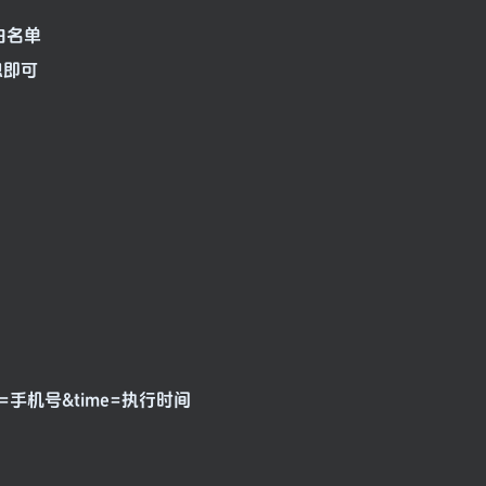
白名单
息即可
hone=手机号&time=执行时间