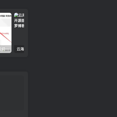
价值1k元多媒体云盘系统 云切片网盘 支持多服务器切片
云海解析计费系统v4.3完美破解开源版_赠轮询插件_全网独家首发