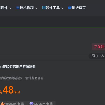
题插件
技术教程
软件工具
论坛首页
关注
0
Let正版短信测压开源源码
此内容为付费资源，请付费后查看
48
积分
免费
免费
黄金会员
钻石会员