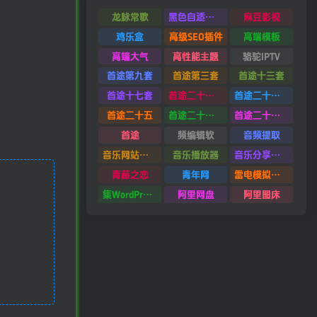
龙脉常歌
黑色自适应模板
麻豆影视
鸡乐盒
高级SEO插件
高端模板
高端大气
高性能主题
骆驼IPTV
首途第九套
首途第三套
首途十三套
首途十七套
首途二十四套
首途二十六套
首途二十五
首途二十二套
首途二十一套
首途
频编辑软
音频提取
音乐网站源码
音乐播放器
音乐分享平台源码
青藤之恋
青年网
雷电模拟器9.0
集WordPress集插件
阿里网盘
阿里图床