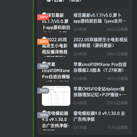
绿豆最新v5.1.7/v5.0.萝卜
TOP2
app源码前后端【java全开源
免授权】
4年前
644人已阅读
2022.05双端原生小龟影视反
TOP3
编译教程（源码更新）
4年前
488人已阅读
苹果cmsV10MXone Pro自适
TOP4
应模板2.0版本（7.27亲测）
4年前
467人已阅读
苹果CMSV10全站dplayer播
TOP5
放器增加记忆+P2P播放+弹
幕+自动下一集功能
4年前
376人已阅读
雷电模拟器9.0 v9.1.30.0 去
TOP6
广告纯净版
2年前
317人已阅读