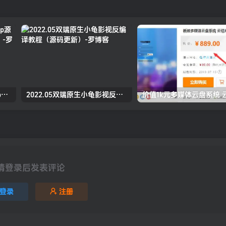
绿豆最新v5.1.7/v5.0.萝卜app源码前后端【java全开源免授权】
2022.05双端原生小龟影视反编译教程（源码更新）
请登录后发表评论
登录
注册