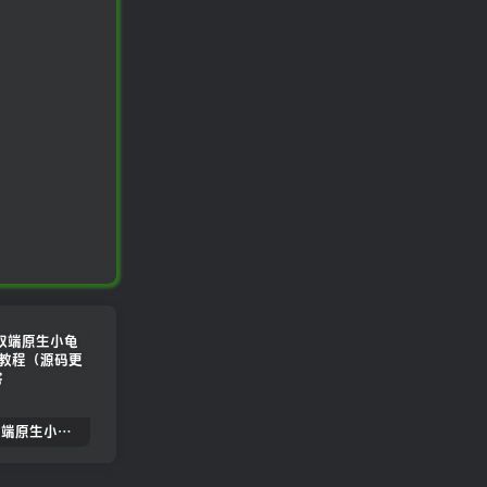
2022.05双端原生小龟影视反编译教程（源码更新）
苹果cmsV10MXone Pro自适应模板2.0版本（7.27亲测）
苹果CMSV10全站dplayer播放器增加记忆+P2P播放+弹幕+自动下一集功能