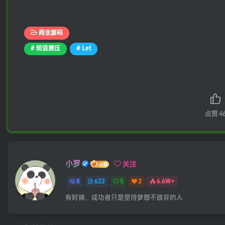
商业源码
# 短信测压
# Let
点赞
4
小罗
关注
8
622
5
2
6.6W+
有时候，成功者只是坚持梦想不放弃的人