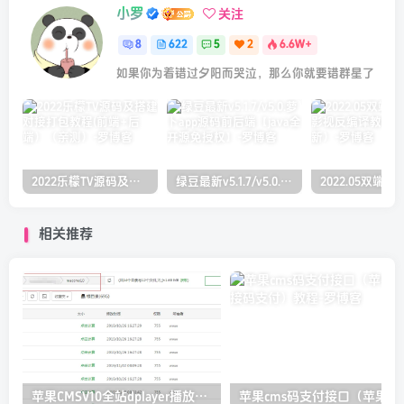
小罗
关注
8
622
5
2
6.6W+
如果你为着错过夕阳而哭泣，那么你就要错群星了
2022乐檬TV源码及搭建对接打包教程(前端+后端）（亲测）
绿豆最新v5.1.7/v5.0.萝卜app源码前后端【java全开源免授权】
相关推荐
苹果CMSV10全站dplayer播放器增加记忆+P2P播放+弹幕+自动下一集功能