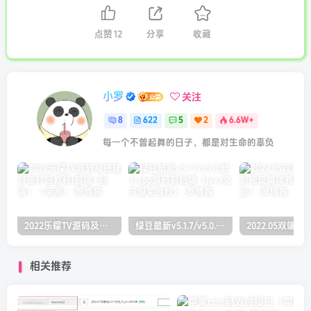
点赞
12
分享
收藏
小罗
关注
8
622
5
2
6.6W+
每一个不曾起舞的日子，都是对生命的辜负
2022乐檬TV源码及搭建对接打包教程(前端+后端）（亲测）
绿豆最新v5.1.7/v5.0.萝卜app源码前后端【java全开源免授权】
相关推荐