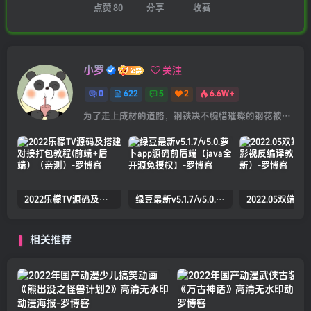
点赞
80
分享
收藏
小罗
关注
0
622
5
2
6.6W+
为了走上成材的道路，钢铁决不惋惜璀璨的钢花被遗弃
2022乐檬TV源码及搭建对接打包教程(前端+后端）（亲测）
绿豆最新v5.1.7/v5.0.萝卜app源码前后端【java全开源免授权】
相关推荐