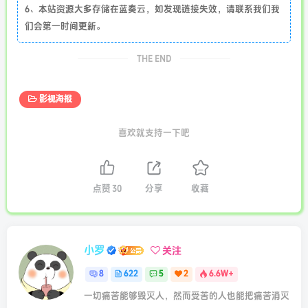
6、本站资源大多存储在蓝奏云，如发现链接失效，请联系我们我
们会第一时间更新。
THE END
影视海报
喜欢就支持一下吧
点赞
30
分享
收藏
小罗
关注
8
622
5
2
6.6W+
一切痛苦能够毁灭人，然而受苦的人也能把痛苦消灭