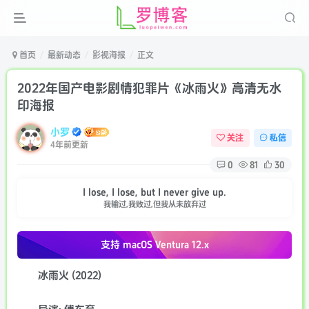
首页
最新动态
影视海报
正文
2022年国产电影剧情犯罪片《冰雨火》高清无水
印海报
小罗
关注
私信
4年前更新
0
81
30
I lose, I lose, but I never give up.
我输过,我败过,但我从未放弃过
支持 macOS
Ventura 12.x
冰雨火 (2022)