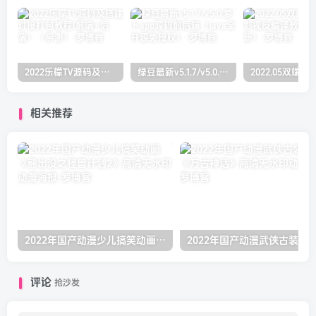
2022乐檬TV源码及搭建对接打包教程(前端+后端）（亲测）
绿豆最新v5.1.7/v5.0.萝卜app源码前后端【java全开源免授权】
相关推荐
2022年国产动漫少儿搞笑动画《熊出没之怪兽计划2》高清无水印动漫海报
评论
抢沙发