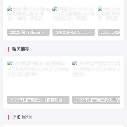
2022乐檬TV源码及搭建对接打包教程(前端+后端）（亲测）
绿豆最新v5.1.7/v5.0.萝卜app源码前后端【java全开源免授权】
相关推荐
2022年国产动漫少儿搞笑动画《熊出没之怪兽计划2》高清无水印动漫海报
评论
抢沙发