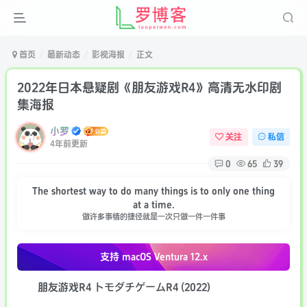
首页
最新动态
影视海报
正文
2022年日本悬疑剧《朋友游戏R4》高清无水印剧
集海报
小罗
关注
私信
4年前更新
0
65
39
The shortest way to do many things is to only one thing
at a time.
做许多事情的捷径就是一次只做一件一件事
支持 macOS
Ventura 12.x
朋友游戏R4 トモダチゲームR4 (2022)