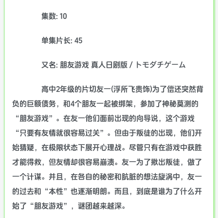
集数: 10
单集片长: 45
又名: 朋友游戏 真人日剧版 / トモダチゲーム
高中2年级的片切友一(浮所飞贵饰)为了偿还突然背
负的巨额债务，和4个朋友一起被绑架，参加了神秘莫测的
“朋友游戏”。在友一他们面前出现的向导说，这个游戏
“只要有友情就很容易过关”。但由于叛徒的出现，他们开
始猜疑，在极限状态下展开心理战。尽管只有在游戏中获胜
才能得救，但友情却很容易崩溃。友一为了揪出叛徒，做了
一个计谋。并且，在各自的秘密和肮脏的想法旋涡中，友一
的过去和“本性”也逐渐明朗。而且，到底是谁为了什么开
始了“朋友游戏”，谜团越来越深。