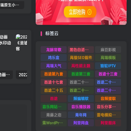
2022.05双端原生小龟影视反编译教程（源码更新）
苹果cmsV10MXone Pro自适应模板2.0版本（7.27亲测）
苹果CMSV10全站dplayer播放器增加记忆+P2P播放+弹幕+自动下一集功能
标签云
龙脉常歌
黑色自适应模板
麻豆影视
鸡乐盒
高级SEO插件
高端模板
高端大气
高性能主题
骆驼IPTV
首途第九套
首途第三套
首途十三套
2022年国产动漫奇幻冒险动画《万界独尊 第二季》高清无水印动漫海报
2022年国产动漫冒险武侠动态漫《圣墟》高清无水印动漫海报
首途十七套
首途二十四套
首途二十六套
首途二十五
首途二十二套
首途二十一套
首途
频编辑软
音频提取
音乐网站源码
音乐播放器
音乐分享平台源码
青藤之恋
青年网
雷电模拟器9.0
集WordPress集插件
阿里网盘
阿里图床