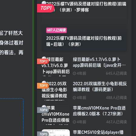
TOP1
687人已阅读
起了轩然大
2022乐檬TV源码及搭建对接打包教程(前
身体过着对
端+后端）（亲测）
的看法，两
绿豆最新v5.1.7/v5.0.萝卜
TOP2
app源码前后端【java全开源
免授权】
4年前
645人已阅读
2022.05双端原生小龟影视反
TOP3
编译教程（源码更新）
4年前
488人已阅读
苹果cmsV10MXone Pro自适
TOP4
应模板2.0版本（7.27亲测）
4年前
467人已阅读
苹果CMSV10全站dplayer播
TOP5