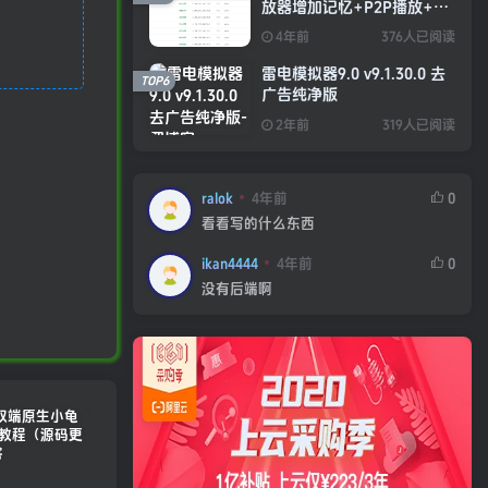
放器增加记忆+P2P播放+弹
幕+自动下一集功能
4年前
376人已阅读
雷电模拟器9.0 v9.1.30.0 去
TOP6
广告纯净版
2年前
319人已阅读
ralok
4年前
0
看看写的什么东西
ikan4444
4年前
0
没有后端啊