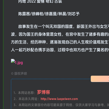
内地 2022 爱情 奇幻 古装
陈露茜/徐峰柏/徐嘉曼/林晨/刘芯予
故事发生在一个叫无双国的国度，新国王外出与女乞
波，因为国王的身体里是女性，在宫中发生了诸多有趣的
方的生活，经历种种，逐渐发现自己的人生观价值观发生
人一起巧妙配合携手治国，过程中也双方也产生了莫名的
©
版权声明
罗博客
1、本网站名称：
2、本站永久网址：
http://www.luopeiwen.com
3、本网站的文章部分内容可能来源于网络，仅供大家学习与参考，如有侵