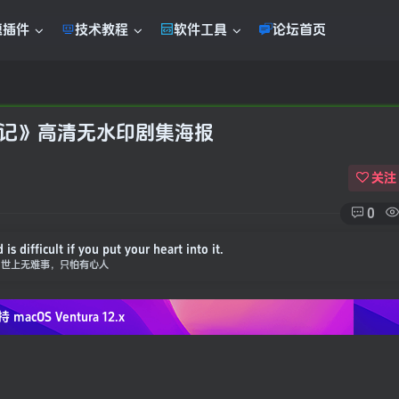
题插件
技术教程
软件工具
论坛首页
关记》高清无水印剧集海报
关注
0
is difficult if you put your heart into it.
世上无难事，只怕有心人
持 macOS
Ventura 12.x