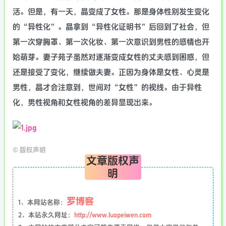
活。但是，有一天，晶变成了女性。那是身体性别发生变化
的“异性化”。晶拿到“异性化证明书”后回到了社会，但
第一次穿胸罩、第一次化妆、第一次意识到男性的感情也开
始萌芽。妻子苑子虽然对逐渐变成女性的丈夫感到困惑，但
还是接受了变化，继续做夫妻。正因为身体是女性、心灵是
男性，晶才会注意到，世间对“女性”的视线。由于异性
化，男性视角和女性视角的差异显现出来。
©
版权声明
文章版权声
明
罗博客
1、本网站名称：
2、本站永久网址：
http://www.luopeiwen.com