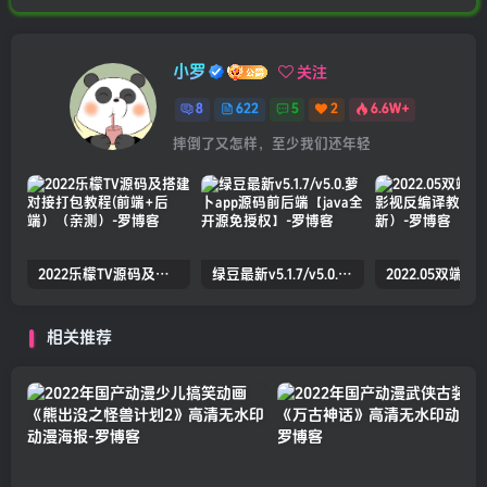
小罗
关注
8
622
5
2
6.6W+
摔倒了又怎样，至少我们还年轻
2022乐檬TV源码及搭建对接打包教程(前端+后端）（亲测）
绿豆最新v5.1.7/v5.0.萝卜app源码前后端【java全开源免授权】
相关推荐