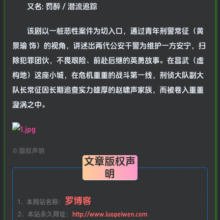
又名: 罚醉 / 潜流追踪
该剧以一桩恶性案件为切入口，通过青年刑警常征（黄
景瑜 饰）的视角，讲述出两代公安干警为维护一方安宁，扫
除犯罪团伙，不畏艰险、前赴后继的英勇故事。在昌武（虚
构地）这座小城，在危机重重的战斗第一线，刑侦大队副大
队长常征因长期追查实力雄厚的赵啸声家族，而被卷入重重
漩涡之中。
©
版权声明
文章版权声
明
罗博客
1、本网站名称：
2、本站永久网址：
http://www.luopeiwen.com