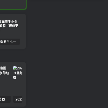
2022.05双端原生小龟影视反编译教程（源码更新）
苹果cmsV10MXone Pro自适应模板2.0版本（7.27亲测）
苹果CMSV10全站dplayer播放器增加记忆+P2P播放+弹幕+自动下一集功能
2022年国产动漫奇幻冒险动画《万界独尊 第二季》高清无水印动漫海报
2022年国产动漫冒险武侠动态漫《圣墟》高清无水印动漫海报