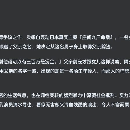
德争议之作，发想自轰动日本真实血案『座间九尸命案』，一名
顶替了父亲之名，她决定从这名男子身上取得父亲踪迹。
他就可以有三百万悬赏金。」父亲前晚才跟女儿这样说着，隔
用父亲的名字一喊，出现的却是一名陌生年轻人，而那人的样貌
的生活气息，也在调性突转的猛烈暴力中深藏社会批判。实力
代演员清水寻也，看似无害却又冷血残酷的演出，令人不寒而栗