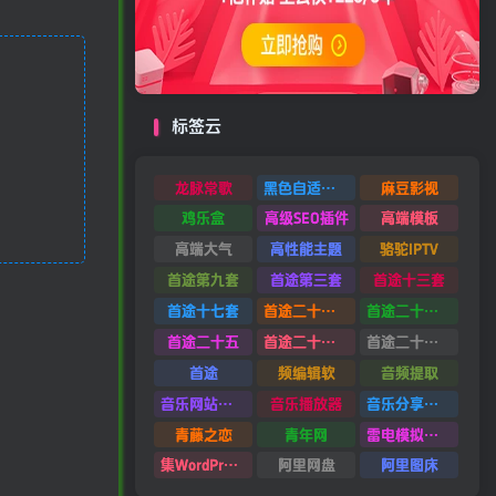
标签云
龙脉常歌
黑色自适应模板
麻豆影视
鸡乐盒
高级SEO插件
高端模板
高端大气
高性能主题
骆驼IPTV
首途第九套
首途第三套
首途十三套
首途十七套
首途二十四套
首途二十六套
首途二十五
首途二十二套
首途二十一套
首途
频编辑软
音频提取
音乐网站源码
音乐播放器
音乐分享平台源码
青藤之恋
青年网
雷电模拟器9.0
集WordPress集插件
阿里网盘
阿里图床