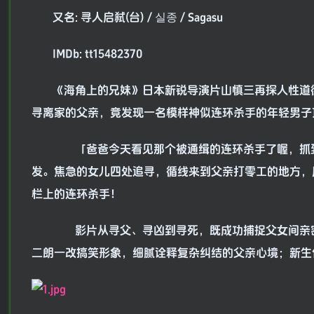
又名: 寻人启弑(台) / 실종 / Sagasu
IMDb: tt15482370
《海角上的兄妹》日本新锐导演片山慎三再探人性道
寻离家的父亲，竟发现一名模样神似连环杀手的年轻男子
「爸爸今天看见那个被通缉的连环杀手了喔，抓到
发。焦急的女儿四处追寻，循线来到父亲打零工的地方，
栏上的连环杀手！
影片从寻父、寻凶到寻死，既成功捕捉父女间亲密
二朗一改搞笑形象，细腻诠释复杂纠结的父亲心境；新生