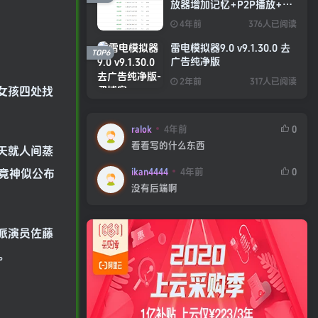
放器增加记忆+P2P播放+弹
幕+自动下一集功能
4年前
376人已阅读
雷电模拟器9.0 v9.1.30.0 去
TOP6
广告纯净版
2年前
317人已阅读
女孩四处找
ralok
4年前
0
看看写的什么东西
天就人间蒸
ikan4444
4年前
0
竟神似公布
没有后端啊
派演员佐藤
。