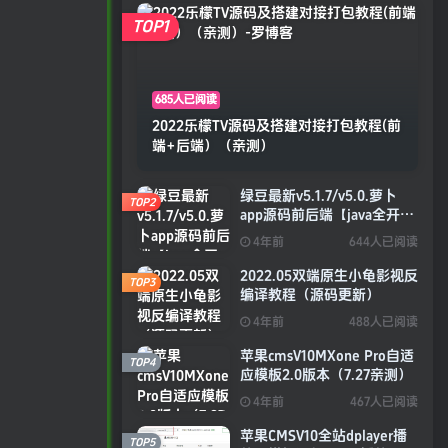
TOP1
685人已阅读
2022乐檬TV源码及搭建对接打包教程(前
端+后端）（亲测）
绿豆最新v5.1.7/v5.0.萝卜
TOP2
app源码前后端【java全开源
免授权】
4年前
644人已阅读
2022.05双端原生小龟影视反
TOP3
编译教程（源码更新）
4年前
488人已阅读
苹果cmsV10MXone Pro自适
TOP4
应模板2.0版本（7.27亲测）
4年前
467人已阅读
苹果CMSV10全站dplayer播
TOP5