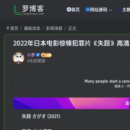
首页
网站源码
主
首页
最新动态
影视海报
正文
2022年日本电影惊悚犯罪片《失踪》高
小罗
4年前更新
Many people start a care
很多人一
支
失踪 さがす (2021)