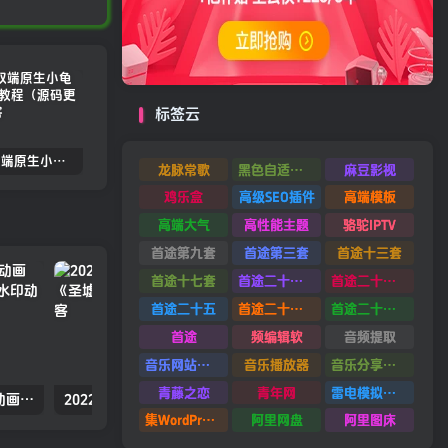
标签云
2022.05双端原生小龟影视反编译教程（源码更新）
苹果cmsV10MXone Pro自适应模板2.0版本（7.27亲测）
苹果CMSV10全站dplayer播放器增加记忆+P2P播放+弹幕+自动下一集功能
龙脉常歌
黑色自适应模板
麻豆影视
鸡乐盒
高级SEO插件
高端模板
高端大气
高性能主题
骆驼IPTV
首途第九套
首途第三套
首途十三套
首途十七套
首途二十四套
首途二十六套
首途二十五
首途二十二套
首途二十一套
首途
频编辑软
音频提取
音乐网站源码
音乐播放器
音乐分享平台源码
青藤之恋
青年网
雷电模拟器9.0
2022年国产动漫奇幻冒险动画《万界独尊 第二季》高清无水印动漫海报
2022年国产动漫冒险武侠动态漫《圣墟》高清无水印动漫海报
集WordPress集插件
阿里网盘
阿里图床