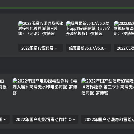
2022乐檬TV源码及搭建对接打包教程(前端+后端）（亲测）
绿豆最新v5.1.7/v5.0.萝卜app源码前后端【java全开源免授权】
2022年国产动漫武侠古装动画《万古神话》高清无水印动漫海报
2022年国产电影缉毒动作片《毒刺入喉》高清无水印电影海报