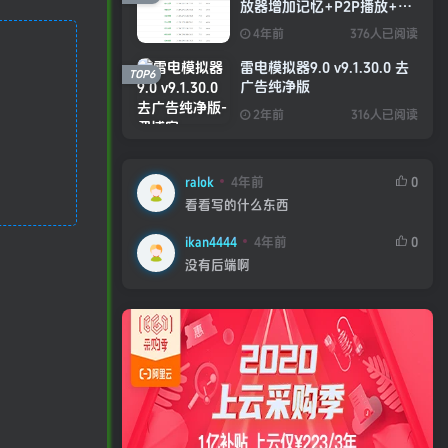
放器增加记忆+P2P播放+弹
幕+自动下一集功能
4年前
376人已阅读
雷电模拟器9.0 v9.1.30.0 去
TOP6
广告纯净版
2年前
316人已阅读
ralok
4年前
0
看看写的什么东西
ikan4444
4年前
0
没有后端啊