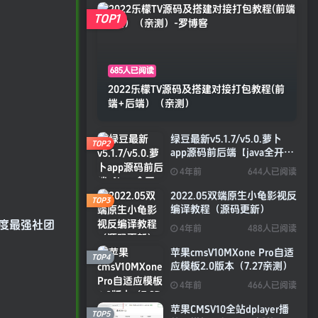
TOP1
685人已阅读
2022乐檬TV源码及搭建对接打包教程(前
端+后端）（亲测）
绿豆最新v5.1.7/v5.0.萝卜
TOP2
app源码前后端【java全开源
免授权】
4年前
644人已阅读
2022.05双端原生小龟影视反
TOP3
编译教程（源码更新）
度最强社团
4年前
488人已阅读
苹果cmsV10MXone Pro自适
TOP4
应模板2.0版本（7.27亲测）
4年前
466人已阅读
苹果CMSV10全站dplayer播
TOP5