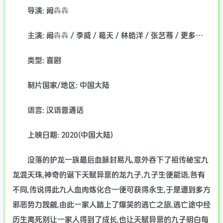
导演: 阚犇犇
主演: 阚犇犇 / 李威 / 葛天 / 林皓洋 / 张艺骞 / 更多…
类型: 喜剧
制片国家/地区: 中国大陆
语言: 汉语普通话
上映日期: 2020(中国大陆)
没落的护龙一族最后血脉封易凡,意外吞下了祖传秘宝九
龙混天珠,神奇的诞下天赋异禀的龙九子,九子生便能语,各有
不同,传说得此九人血肉炼化合一便可获得永生,于是遭到多方
邪恶势力觊觎,由此一家人踏上了爆笑的逃亡之旅,逃亡途中经
历生离死别让一家人得到了成长,也让天赋异禀的九子明白每