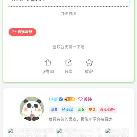
THE END
影视海报
喜欢就支持一下吧
点赞
33
分享
收藏
小罗
关注
8
622
5
2
6.6W+
我只有笑的很欢，忧伤才不会被看穿