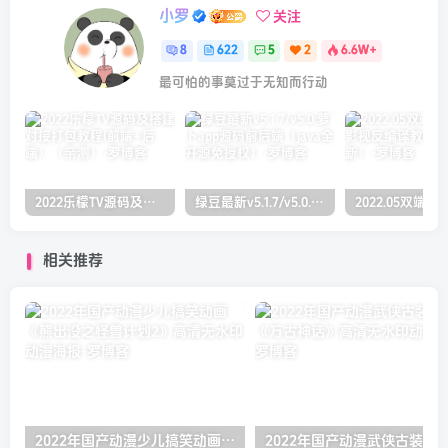
小罗
关注
8
622
5
2
6.6W+
最可怕的事莫过于无知而行动
2022乐檬TV源码及搭建对接打包教程(前端+后端）（亲测）
绿豆最新v5.1.7/v5.0.萝卜app源码前后端【java全开源免授权】
相关推荐
2022年国产动漫少儿搞笑动画《熊出没之怪兽计划2》高清无水印动漫海报