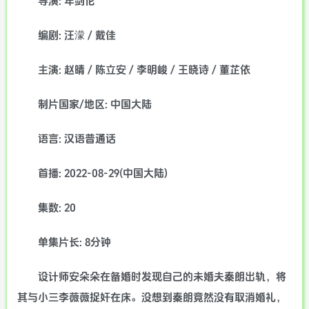
导演: 年剑伦
编剧: 汪濛 / 戴佳
主演: 赵晴 / 陈立安 / 李明峻 / 王晓诗 / 董芷依
制片国家/地区: 中国大陆
语言: 汉语普通话
首播: 2022-08-29(中国大陆)
集数: 20
单集片长: 8分钟
设计师安朵朵在备婚时发现自己的未婚夫秦朗出轨，将
其与小三李薇薇捉奸在床。没想到秦朗竟然没有取消婚礼，