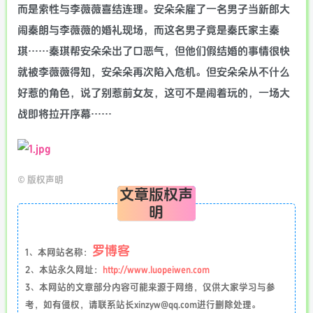
而是索性与李薇薇喜结连理。安朵朵雇了一名男子当新郎大
闹秦朗与李薇薇的婚礼现场，而这名男子竟是秦氏家主秦
琪……秦琪帮安朵朵出了口恶气，但他们假结婚的事情很快
就被李薇薇得知，安朵朵再次陷入危机。但安朵朵从不什么
好惹的角色，说了别惹前女友，这可不是闹着玩的，一场大
战即将拉开序幕……
©
版权声明
文章版权声
明
罗博客
1、本网站名称：
2、本站永久网址：
http://www.luopeiwen.com
3、本网站的文章部分内容可能来源于网络，仅供大家学习与参
考，如有侵权，请联系站长xinzyw@qq.com进行删除处理。