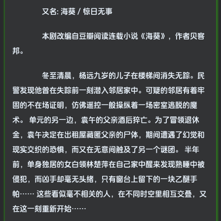
又名: 海葵 / 惊日无事
本剧改编自豆瓣阅读连载小说《海葵》，作者贝客
邦。
冬至清晨，杨远九岁的儿子在楼梯间消失无踪。民
警发现他曾在失踪前一刻潜入邻居家中。可疑的邻居有着牢
固的不在场证明，仿佛遥控一般操纵着一场密室逃脱的魔
术。 单元的另一边，袁午的父亲酒后猝亡。为了冒领退休
金，袁午决定在出租屋藏匿父亲的尸体，期间遭遇了幻觉和
现实交织的恐惧，而又在无意间触及了另一个谜团。 半年
前，单身独居的女白领林楚萍在自己家中醒来发现熟睡中被
侵犯，而凶手却毫无头绪，只有窗台上留下的一块乙醚手
帕…… 这些看似毫不相关的人，在不同时空里相互交叠，又
在这一刻重新开始……