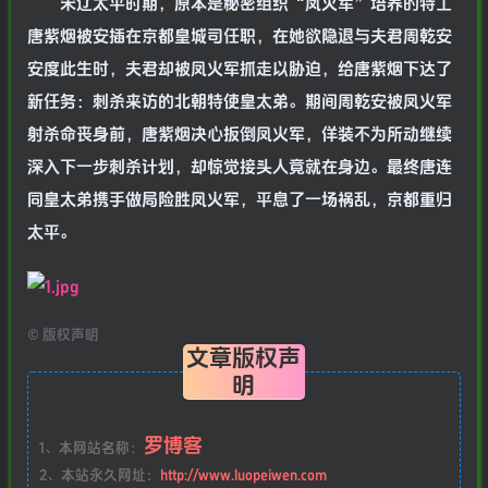
宋辽太平时期，原本是秘密组织“凤火军”培养的特工
唐紫烟被安插在京都皇城司任职，在她欲隐退与夫君周乾安
安度此生时，夫君却被凤火军抓走以胁迫，给唐紫烟下达了
新任务：刺杀来访的北朝特使皇太弟。期间周乾安被凤火军
射杀命丧身前，唐紫烟决心扳倒凤火军，佯装不为所动继续
深入下一步刺杀计划，却惊觉接头人竟就在身边。最终唐连
同皇太弟携手做局险胜凤火军，平息了一场祸乱，京都重归
太平。
©
版权声明
文章版权声
明
罗博客
1、本网站名称：
2、本站永久网址：
http://www.luopeiwen.com