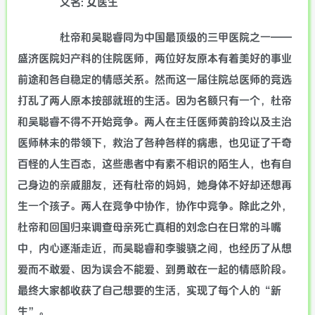
又名: 女医生
杜帝和吴聪睿同为中国最顶级的三甲医院之一——
盛济医院妇产科的住院医师，两位好友原本有着美好的事业
前途和各自稳定的情感关系。然而这一届住院总医师的竞选
打乱了两人原本按部就班的生活。因为名额只有一个，杜帝
和吴聪睿不得不开始竞争。两人在主任医师黄韵玲以及主治
医师林未的带领下，救治了各种各样的病患，也见证了千奇
百怪的人生百态，这些患者中有素不相识的陌生人，也有自
己身边的亲戚朋友，还有杜帝的妈妈，她身体不好却还想再
生一个孩子。两人在竞争中协作，协作中竞争。除此之外，
杜帝和回国归来调查母亲死亡真相的刘念白在日常的斗嘴
中，内心逐渐走近，而吴聪睿和李骏骁之间，也经历了从想
爱而不敢爱、因为误会不能爱、到勇敢在一起的情感阶段。
最终大家都收获了自己想要的生活，实现了每个人的“新
生”。