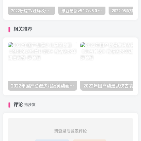
2022乐檬TV源码及搭建对接打包教程(前端+后端）（亲测）
绿豆最新v5.1.7/v5.0.萝卜app源码前后端【java全开源免授权】
相关推荐
2022年国产动漫少儿搞笑动画《熊出没之怪兽计划2》高清无水印动漫海报
评论
抢沙发
请登录后发表评论