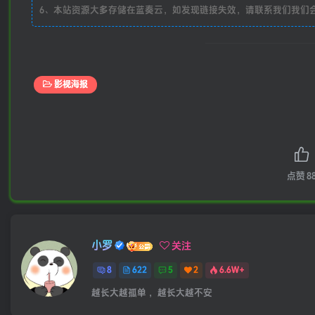
6、本站资源大多存储在蓝奏云，如发现链接失效，请联系我们我们
影视海报
点赞
8
小罗
关注
8
622
5
2
6.6W+
越长大越孤单 ，越长大越不安