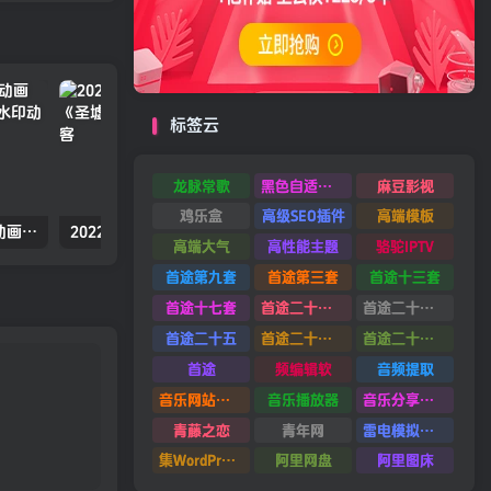
标签云
龙脉常歌
黑色自适应模板
麻豆影视
鸡乐盒
高级SEO插件
高端模板
2022年国产动漫奇幻冒险动画《万界独尊 第二季》高清无水印动漫海报
2022年国产动漫冒险武侠动态漫《圣墟》高清无水印动漫海报
高端大气
高性能主题
骆驼IPTV
首途第九套
首途第三套
首途十三套
首途十七套
首途二十四套
首途二十六套
首途二十五
首途二十二套
首途二十一套
首途
频编辑软
音频提取
音乐网站源码
音乐播放器
音乐分享平台源码
青藤之恋
青年网
雷电模拟器9.0
集WordPress集插件
阿里网盘
阿里图床