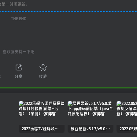
会第一时间更新。
THE END
喜欢就支持一下吧
8
分享
收藏
2022乐檬TV源码及搭建对接打包教程(前端+后端）（亲测）
绿豆最新v5.1.7/v5.0.萝卜app源码前后端【java全开源免授权】