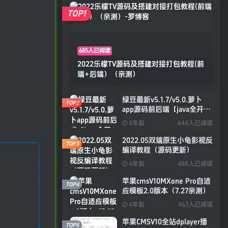
TOP1
685人已阅读
2022乐檬TV源码及搭建对接打包教程(前
端+后端）（亲测）
绿豆最新v5.1.7/v5.0.萝卜
TOP2
app源码前后端【java全开源
免授权】
4年前
644人已阅读
2022.05双端原生小龟影视反
TOP3
编译教程（源码更新）
4年前
488人已阅读
苹果cmsV10MXone Pro自适
TOP4
应模板2.0版本（7.27亲测）
4年前
467人已阅读
苹果CMSV10全站dplayer播
TOP5