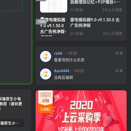
放器增加记忆+P2P播放+弹
幕+自动下一集功能
4年前
376人已阅读
雷电模拟器9.0 v9.1.30.0 去
TOP6
广告纯净版
2年前
317人已阅读
ralok
4年前
0
看看写的什么东西
ikan4444
4年前
0
没有后端啊
2022.05双端原生小龟影视反编译教程（源码更新）
苹果cmsV10MXone Pro自适应模板2.0版本（7.27亲测）
苹果CMSV10全站dplayer播放器增加记忆+P2P播放+弹幕+自动下一集功能