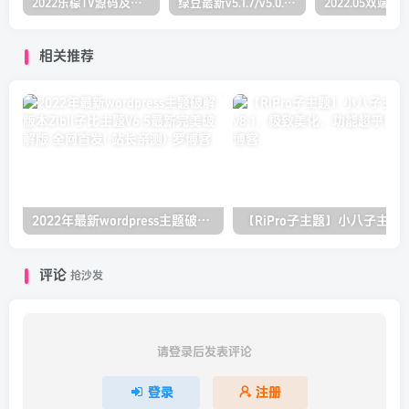
2022乐檬TV源码及搭建对接打包教程(前端+后端）（亲测）
绿豆最新v5.1.7/v5.0.萝卜app源码前后端【java全开源免授权】
相关推荐
2022年最新wordpress主题破解版本Zibll子比主题V6.5最新完美破解版 全网首发( 站长亲测)
【R
评论
抢沙发
请登录后发表评论
登录
注册