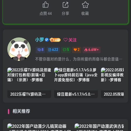
点赞
44
分享
收藏
小罗
关注
8
622
5
2
6.6W+
不管你面对的是什么，为你所爱的而奋斗都会是值得的
2022乐檬TV源码及搭建对接打包教程(前端+后端）（亲测）
绿豆最新v5.1.7/v5.0.萝卜app源码前后端【java全开源免授权】
相关推荐