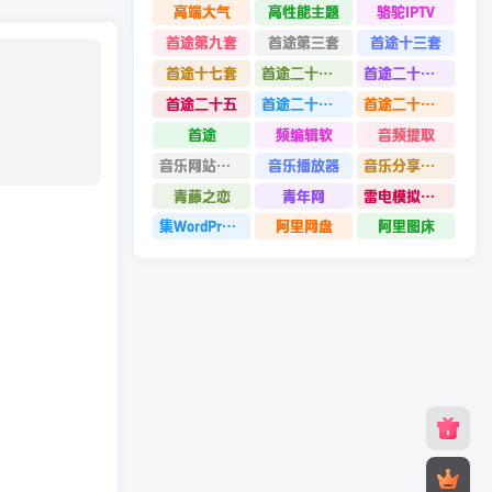
高端大气
高性能主题
骆驼IPTV
首途第九套
首途第三套
首途十三套
首途十七套
首途二十四套
首途二十六套
首途二十五
首途二十二套
首途二十一套
首途
频编辑软
音频提取
音乐网站源码
音乐播放器
音乐分享平台源码
青藤之恋
青年网
雷电模拟器9.0
集WordPress集插件
阿里网盘
阿里图床