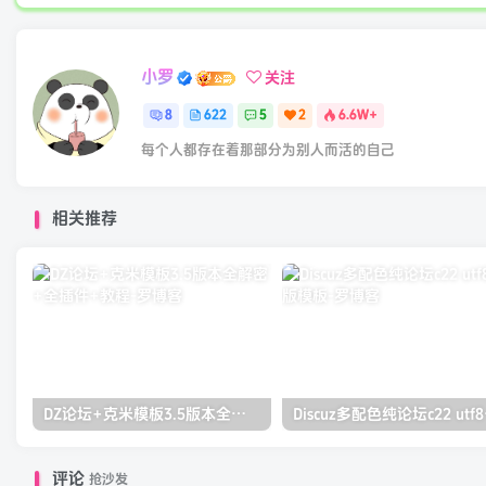
小罗
关注
8
622
5
2
6.6W+
每个人都存在着那部分为别人而活的自己
相关推荐
DZ论坛+克米模板3.5版本全解密+全插件+教程
Dis
评论
抢沙发