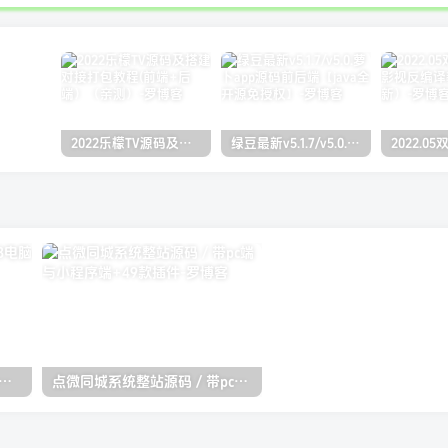
2022乐檬TV源码及搭建对接打包教程(前端+后端）（亲测）
绿豆最新v5.1.7/v5.0.萝卜app源码前后端【java全开源免授权】
cuz多配色纯论坛c22 utf8电脑版模板
点微同城系统整站源码 / 带pc端与小程序端+49款插件