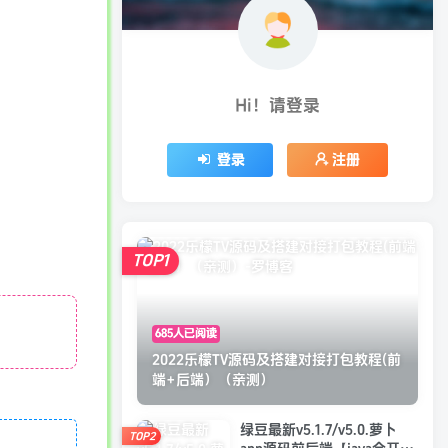
Hi！请登录
登录
注册
TOP1
685人已阅读
2022乐檬TV源码及搭建对接打包教程(前
端+后端）（亲测）
绿豆最新v5.1.7/v5.0.萝卜
TOP2