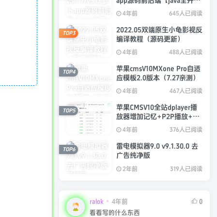
app源码前后端【java全开源
免授权】
4年前
645人已阅读
2022.05双端原生小龟影视反
TOP3
编译教程（源码更新）
4年前
488人已阅读
苹果cmsV10MXone Pro自适
TOP4
应模板2.0版本（7.27亲测）
4年前
467人已阅读
苹果CMSV10全站dplayer播
TOP5
放器增加记忆+P2P播放+弹
幕+自动下一集功能
4年前
376人已阅读
雷电模拟器9.0 v9.1.30.0 去
TOP6
广告纯净版
2年前
319人已阅读
ralok
4年前
0
看看写的什么东西