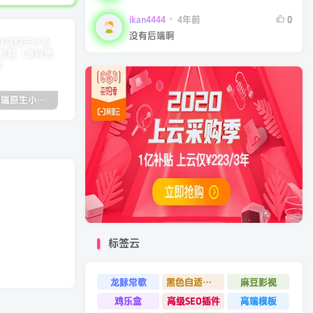
ikan4444
4年前
0
没有后端啊
2022.05双端原生小龟影视反编译教程（源码更新）
苹果cmsV10MXone Pro自适应模板2.0版本（7.27亲测）
苹果CMSV10全站dplayer播放器增加记忆+P2P播放+弹幕+自动下一集功能
标签云
龙脉常歌
黑色自适应模板
麻豆影视
鸡乐盒
高级SEO插件
高端模板