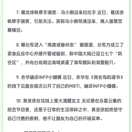
7. 葛优徐帆牵手颁奖：冯小刚没来拉拉手 近日，葛优徐
帆牵手颁奖，引发关注。笑称冯小刚导演没来，两人曾是荧
幕情侣。
8. 曝台军进入“高度戒备状态” 据报道，台军方成立了
紧急反应中心并提升警戒级别，称中国大陆已设立七个“防
空区”，并向台岛周边海域派遣了海军舰队和海警船只。
9. 余华确诊INFP小蝴蝶 近日，余华在《我在岛屿读书》
的线下见面会首次公开了自己的MBTI，确诊INFP小蝴蝶。
10. 黄圣依在花钱上是大清醒女主 无论是在众星云集的
综艺节目里，还是于日常的生活琐碎之中，黄圣依始终坚守
自己付费的原则，绝不让朋友为自己的开销买单。