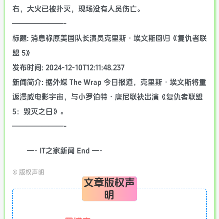
右，大火已被扑灭，现场没有人员伤亡。
———————-
标题: 消息称原美国队长演员克里斯・埃文斯回归《复仇者联
盟 5》
发布时间: 2024-12-10T12:11:48.237
新闻简介: 据外媒 The Wrap 今日报道，克里斯・埃文斯将重
返漫威电影宇宙，与小罗伯特・唐尼联袂出演《复仇者联盟
5：毁灭之日》。
———————-
—- IT之家新闻 End —-
©
版权声明
文章版权声
明