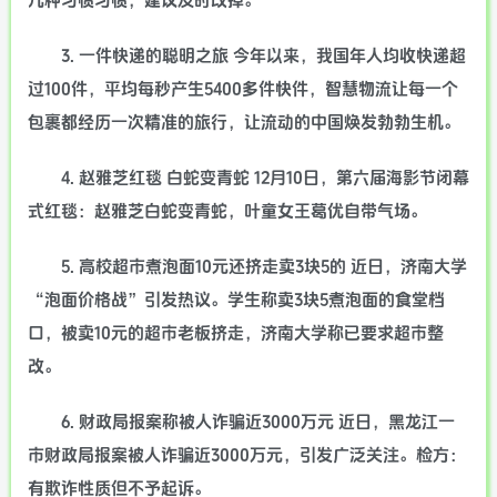
几种习惯习惯，建议及时改掉。
3. 一件快递的聪明之旅 今年以来，我国年人均收快递超
过100件，平均每秒产生5400多件快件，智慧物流让每一个
包裹都经历一次精准的旅行，让流动的中国焕发勃勃生机。
4. 赵雅芝红毯 白蛇变青蛇 12月10日，第六届海影节闭幕
式红毯：赵雅芝白蛇变青蛇，叶童女王葛优自带气场。
5. 高校超市煮泡面10元还挤走卖3块5的 近日，济南大学
“泡面价格战”引发热议。学生称卖3块5煮泡面的食堂档
口，被卖10元的超市老板挤走，济南大学称已要求超市整
改。
6. 财政局报案称被人诈骗近3000万元 近日，黑龙江一
市财政局报案被人诈骗近3000万元，引发广泛关注。检方：
有欺诈性质但不予起诉。