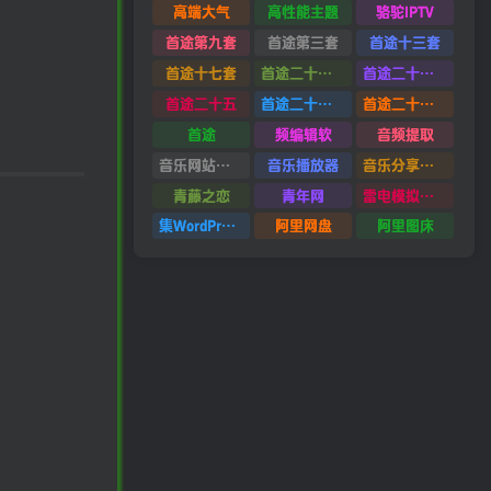
高端大气
高性能主题
骆驼IPTV
首途第九套
首途第三套
首途十三套
首途十七套
首途二十四套
首途二十六套
首途二十五
首途二十二套
首途二十一套
首途
频编辑软
音频提取
音乐网站源码
音乐播放器
音乐分享平台源码
青藤之恋
青年网
雷电模拟器9.0
集WordPress集插件
阿里网盘
阿里图床