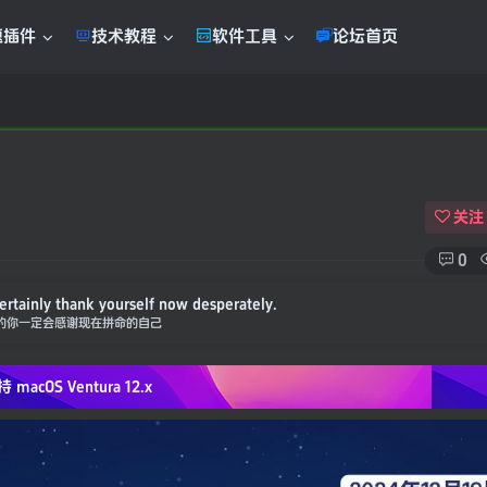
题插件
技术教程
软件工具
论坛首页
！
关注
0
ht, how can a free hand to hug now?
抱的太紧，怎么能腾出手来拥抱现在？
持 macOS
Ventura 12.x