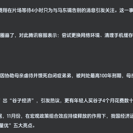
关于费翔在片场等待4小时只为与马东锡告别的消息引发关注。这一
信朋友圈崩了，对此腾讯客服表示：尝试更换网络环境、清理手机缓
子因协助母亲虐待并饿死自闭症弟弟，被判处最高100年刑期，母
“吃”出“谷子经济”，引发热议，更有年轻人买谷子4个月花费数
新数据，11月份，在宏观政策组合效应持续释放的作用下，我国经济
量优”五大亮点。