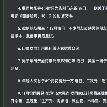
4. 费翔片场等4小时只为告别马东锡 近日，一则
电影《窗前明月，咣！》的拍摄现场。
5. 微信朋友圈崩了 12月18日，不少网友反映微
信版本、重启手机后重试。
6. 印度女网红用面包做连衣裙惹众怒
7. 男子帮母亲虐待饿死弟弟判百年 近日，美国一男
监禁。
8. 年轻人买谷子4个月花费数十万 近日，二次元
9. 11月份国民经济运行5大亮点 据国家统计局最
升态势，呈现出“生产升、需求增、就业稳、市场暖、质