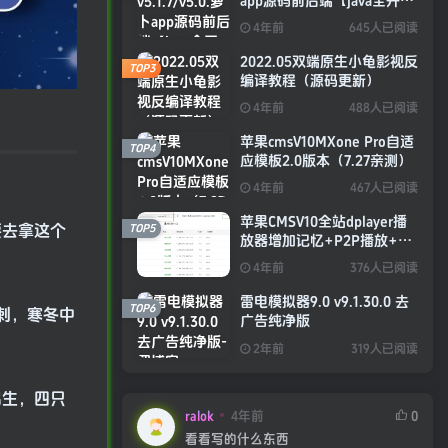
app源码前后端【java全开源
免授权】
4年前
645人已阅读
2022.05双端原生小龟影视反
TOP3
编译教程（源码更新）
4年前
488人已阅读
苹果cmsV10MXone Pro自适
TOP4
应模板2.0版本（7.27亲测）
4年前
467人已阅读
苹果CMSV10全站dplayer播
TOP5
要去拿这个
放器增加记忆+P2P播放+弹
幕+自动下一集功能
4年前
376人已阅读
雷电模拟器9.0 v9.1.30.0 去
TOP6
遇刺，寒冬中
广告纯净版
2年前
319人已阅读
出生，四只
ralok
4年前
0
看看写的什么东西