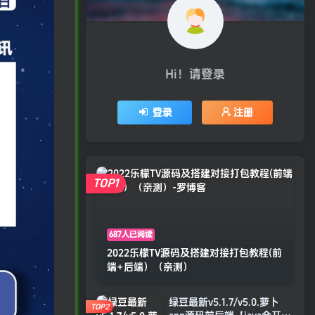
Hi！请登录
登录
注册
TOP1
687人已阅读
2022乐檬TV源码及搭建对接打包教程(前
端+后端）（亲测）
绿豆最新v5.1.7/v5.0.萝卜
TOP2