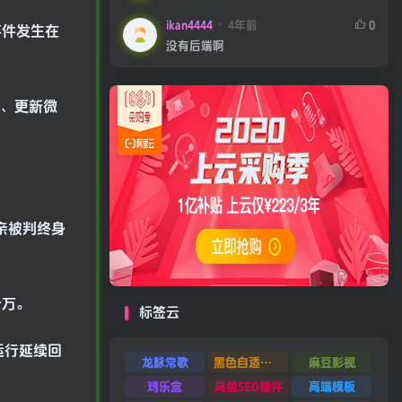
ikan4444
4年前
0
事件发生在
没有后端啊
存、更新微
亲被判终身
十万。
标签云
运行延续回
龙脉常歌
黑色自适应模板
麻豆影视
鸡乐盒
高级SEO插件
高端模板