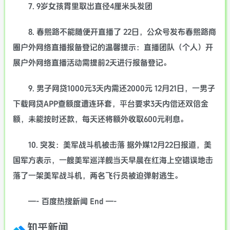
7. 9岁女孩胃里取出直径4厘米头发团
8. 春熙路不能随便开直播了 22日，公众号发布春熙路商
圈户外网络直播报备登记的温馨提示：直播团队（个人）开
展户外网络直播活动需提前2天进行报备登记。
9. 男子网贷1000元3天内需还2000元 12月21日，一男子
下载网贷APP查额度遭连环套，平台要求3天内偿还双倍金
额，未能按时还款，每天还将额外收取600元利息。
10. 突发：美军战斗机被击落 据外媒12月22日报道，美
国军方表示，一艘美军巡洋舰当天早晨在红海上空错误地击
落了一架美军战斗机，两名飞行员被迫弹射逃生。
—- 百度热搜新闻 End —-
知乎新闻