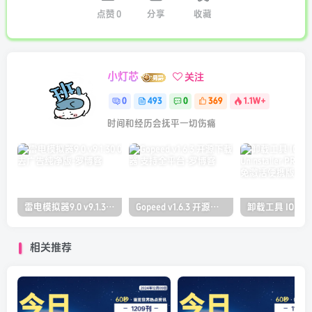
点赞
0
分享
收藏
小灯芯
关注
0
493
0
369
1.1W+
时间和经历会抚平一切伤痛
雷电模拟器9.0 v9.1.30.0 去广告纯净版
Gopeed v1.6.3 开源下载器 支持全平台
相关推荐