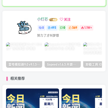
小灯芯
关注
0
493
0
369
1.1W+
努力了才叫梦想
雷电模拟器9.0 v9.1.30.0 去广告纯净版
Gopeed v1.6.3 开源下载器 支持全平台
相关推荐