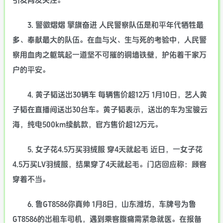
引发网友关注。
3. 警徽熠熠 擎旗奋进 人民警察队伍是和平年代牺牲最
多、奉献最大的队伍。在血与火、生与死的考验中，人民警
察用血肉之躯筑起一道坚不可摧的铜墙铁壁，护佑着千家万
户的平安。
4. 黄子韬送出30辆车 每辆售价超12万 1月10日，艺人黄
子韬在直播间送出30台车。黄子韬表示，送出的车为宝骏云
海，纯电500km续航款，官方售价超12万元。
5. 女子花4.5万买羽绒服 穿4天就起毛 近日，一女子花
4.5万买LV羽绒服，结果穿了4天就起毛。门店回应称：顾客
穿着不当。
6. 鲁GT8586你真帅 1月8日，山东潍坊，车牌号为鲁
GT8586的出租车司机，遇到乘客腹痛需紧急就医。在报备