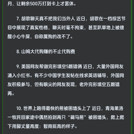
月，让剩余500万打到卡上才罢休。
7. 胡歌聊天真不把我们当外人 近日，胡歌在一档综艺节
目中展现了真实性格，聊天时毫不拘束，甚至趴草地上被提
醒小心牛屎，自称属狗的改不了。
8. 山姆大代购赚的不止代购费
9. 美国网友帮做完形填空5题错俩 近日，大量外国网友
涌入小红书。有不少中国学生发帖在线求英语辅导，外国网
友积极参与，但有眼尖的网友发现，老外完形填空五题错
两。
10. 世界上跑得最快的熊被困墙头上了 近日，青海果洛
一牧民回家途中偶然拍到两只“藏马熊”被困墙头，爬上爬
下用脚丈量高度：智商挺高的样子。