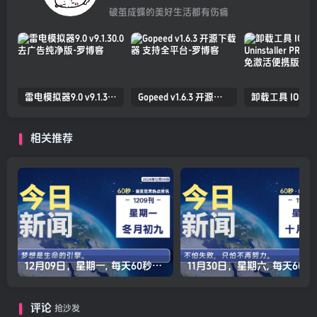
破茧成蝶的美好生活都有伤痛
雷电模拟器9.0 v9.1.30.0 去广告纯净版
Gopeed v1.6.3 开源下载器 支持全平台
相关推荐
12月09日，星期一, 每天60秒读懂全世界！
11月30日，星
评论
抢沙发