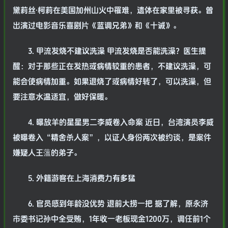
黛莉丝·柯莉在美国加州山火中罹难，遗体在家里被寻获。曾
出演过电影音乐喜剧片《蓝调兄弟》和《十诫》。
3. 甲流发烧不建议洗澡 甲流发烧是否能洗澡？医生提
醒：对于那些正在发热或病情较重的患者，不建议洗澡，可
能会使病情加重。如果退烧了或病情好转了，可以洗澡，但
要注意水温适宜，做好保暖。
4. 曝放羊的星星男二李威卷入命案 近日，台湾演员李威
被曝卷入“精舍杀人案”，以证人身份两次被约谈，是案件
嫌疑人王薀的弟子。
5. 外籍游客在上海消费力有多猛
6. 官员感到年龄没优势 退前大捞一把 据了解，原永济
市委书记孙中全受贿，1年收一老板现金1200万，调任前1个