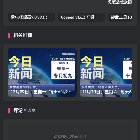
雷电模拟器9.0 v9.1.30.0 去广告纯净版
Gopeed v1.6.3 开源下载器 支持全平台
相关推荐
12月09日，星期一, 每天60秒读懂全世界！
11月30日，星
评论
抢沙发
请登录后发表评论