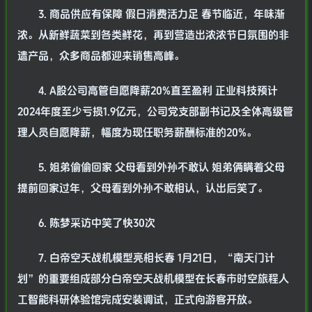
3. 商品供应有保障 假日消费活力足 春节临近，年味渐
浓。从新鲜蔬菜到各类鲜花，再到营造出浓浓节日氛围的非
遗产品，众多商品都迎来销售高峰。
4. A股公司高管自愿降薪20%直至盈利 正业科技预计
2024年度至少亏损1.9亿元，公司党支部副书记及全体高级管
理人员自愿降薪，幅度为现任职务薪酬标准的20%。
5. 姐弟偷偷回家 父母看到外孙不敢认 姐弟俩瞒着父母
提前回家过年，父母看到外孙不敢相认，认出后笑了。
6. 陈梦采访中笑了快30次
7. 白帝空天战机模型亮相长春 1月21日，“南天门计
划”的重要组成部分白帝空天战机模型在长春市时空旅程人
工智能科研体验馆完成安装调试，正式向游客开放。