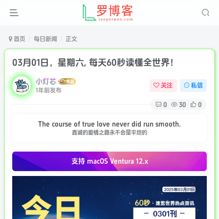
首页
每日新闻
正文
03月01日，星期六, 每天60秒读懂全世界！
小灯芯
关注
私信
1年前发布
0
30
0
The course of true love never did run smooth.
真诚的爱情之路永不会是平坦的
支持 macOS
Ventura 12.x