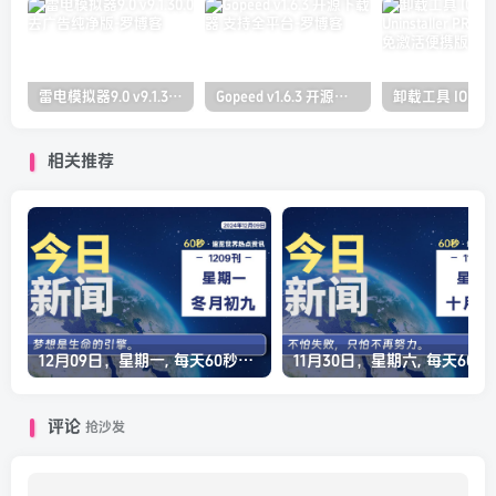
雷电模拟器9.0 v9.1.30.0 去广告纯净版
Gopeed v1.6.3 开源下载器 支持全平台
相关推荐
12月09日，星期一, 每天60秒读懂全世界！
11月30日，星
评论
抢沙发