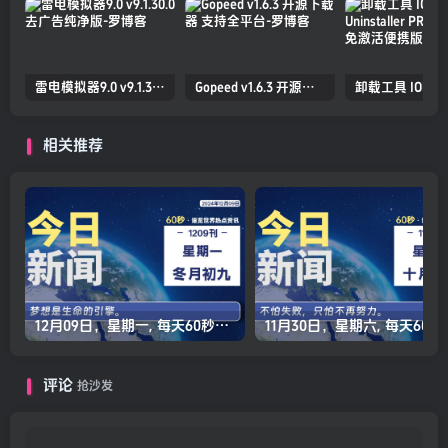
雷电模拟器9.0 v9.1.30.0 去广告纯净版
Gopeed v1.6.3 开源下载器 支持全平台
相关推荐
12月09日，星期一, 每天60秒读懂全世界！
11月30日，星
评论
抢沙发