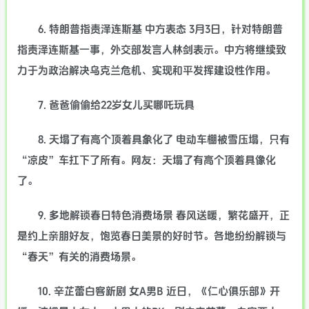
6. 特朗普指责泽连斯基 中方表态 3月3日，针对特朗普
指责泽连斯基一事，外交部发言人林剑表示。中方将继续致
力于为政治解决乌克兰危机、实现和平发挥建设性作用。
7. 爸爸偷偷给22岁女儿买哪吒玩具
8. 天塌了有高个顶着具象化了 电动车棚被雪压塌，只有
“凉皮”车扛下了所有。网友：天塌了有高个顶着具像化
了。
9. 多地解锁春日特色消费场景 春风送暖，繁花盛开，正
是约上亲朋好友，饱览春日美景的好时节。各地纷纷解锁与
“春天”有关的消费场景。
10. 辛芷蕾白客新剧 女A男B 近日，《仁心俱乐部》开