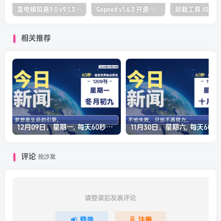
雷电模拟器9.0 v9.1.30.0 去广告纯净版
Gopeed v1.6.3 开源下载器 支持全平台
相关推荐
12月09日，星期一, 每天60秒读懂全世界！
11月30日，星
评论
抢沙发
请登录后发表评论
登录
注册