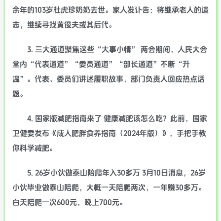
余年的103岁杜虎珍奶奶去世。家人发讣告：将继承老人的遗
志，继续寻找黄俊夫或其后代。
3. 三大通道聚焦这些“大事小情” 两会期间，人民大会
堂内“代表通道”“委员通道”“部长通道”不断“升
温”。代表、委员们讲述履职故事，部门负责人回应热点话
题。
4. 国家版减肥指南来了 健康减肥该怎么吃？此前，国家
卫健委发布《成人肥胖食养指南（2024年版）》，手把手教
你科学减肥。
5. 26岁小伙做泰山陪爬年入30多万 3月10日消息，26岁
小伙毕业做泰山陪爬，大概一天陪爬两次，一年赚30多万。
白天陪爬一次600元，晚上700元。