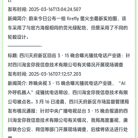
计
发布时间: 2025-03-16T13:04:24.507
新闻简介: 蔚来今日公布一组 firefly 萤火虫最新实拍图，该
车采用了与官方海报相同的荧光绿配色，但是采用了不同的
轮毂设计。
———————-
标题: 四川天府新区回应 3・15 晚会曝光骚扰电话产业链：针
对四川淘金你我信息技术有限公司有关情况开展现场调查
发布时间: 2025-03-16T07:12:57.203
新闻简介: 昨晚央视 3・15 晚会曝光骚扰电话产业链，“AI
外呼机器人”成骚扰电话帮凶，四川淘金你我信息技术有限
公司被点名。3 月 16 日凌晨，四川天府新区市场监督管理局
发布情况通报：针对中央广播电视总台 3・15 晚会报道的四
川淘金你我信息技术有限公司有关情况，我局高度重视，赓
即联合公安、网信等部门开展现场调查，后续将依法进行处