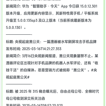
新闻简介: 华为“智慧助手・今天”App 今日获 15.0.12.301
版本升级，应用更新内容显示，其新特性需手机 / 平板系统
升级至 5.0.0.135sp3 及以上版本（当前系统最新版本为
5.0.0.130）。
———————-
标题: 央视起底黑公关：一篇漫画被水军刷屏攻击手机品牌
发布时间: 2025-03-16T14:21:27.353
新闻简介: 3月16日央视新闻报道，黑公关现象屡禁不止。某
漫画评论区出现针对手机品牌的机器人水军评论，还有“收
钱干活”的自媒体。恶意营销方式被统称“黑公关”。#央
视起底黑公关#
———————-
标题: 被 2025 年 315 晚会曝光后，自由点母公司、全棉时代
母公司收到深交所关注函
发布时间: 2025-03-16T08:57:23.023