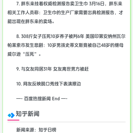
7. 胖东来挂着权威检测报告卖卫生巾 3月16日，胖东来
相关工作人员称：卫生巾的生产厂家需要出具检测报告，才
能出现在胖东来的卖场。
8. 308斤女子压死10岁养子被判6年 美国印第安纳州瓦尔
帕莱索市发生悲剧：10岁男孩史蒂文斯竟被自己48岁的继母
威尔逊“压死”。
9. 与女友同居31年 女友离世男方被赶
10. 网友反映脱口秀线下表演擦边
—- 百度热搜新闻 End —-
知乎新闻
新闻来源：知乎日榜