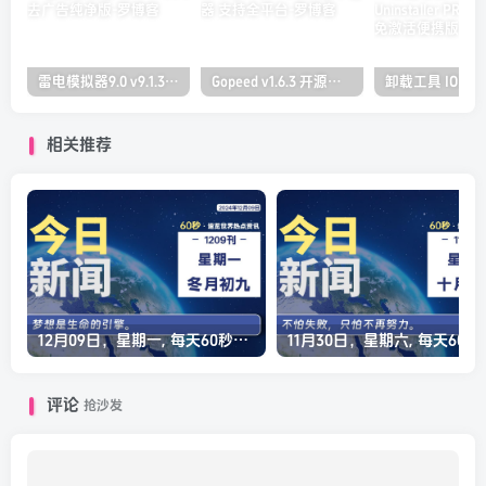
雷电模拟器9.0 v9.1.30.0 去广告纯净版
Gopeed v1.6.3 开源下载器 支持全平台
相关推荐
12月09日，星期一, 每天60秒读懂全世界！
11月30日，星
评论
抢沙发