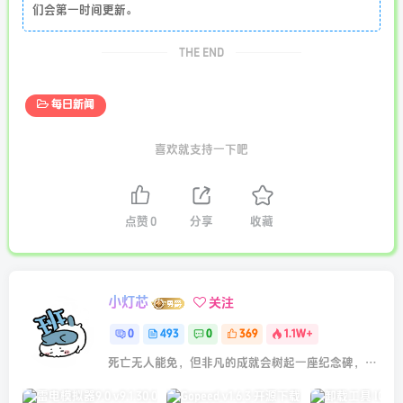
们会第一时间更新。
THE END
每日新闻
喜欢就支持一下吧
点赞
0
分享
收藏
小灯芯
关注
0
493
0
369
1.1W+
死亡无人能免，但非凡的成就会树起一座纪念碑，它将一直立到太阳冷却之时