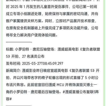
对 2025 年 1 月发生的儿童意外受伤事件，公司已第一时间
成立专项小组跟进处理，始终保持与家属的密切沟通，并向
客户家属提供关怀方案。同时，立即对产品展开技术排查，
在原有安全机制基础上升级完成了多项防夹功能升级，公司
将尽全力解决用户使用体验问题。
———————-
标题: 小罗伯特・唐尼压轴登场：漫威超英电影《复仇者联盟
5》开拍，27 名演员公布
发布时间: 2025-03-27T08:45:09.297
新闻简介: 漫威影业昨日晚官宣超英电影《复仇者联盟 5》开
拍，并以片场带名字的椅子轮番出现的形式直播了 5 小时公
布该片阵容。此前官宣回归漫威 MCU 并将饰演毁灭博士一
角的小罗伯特・唐尼最后压轴登场。#漫威直播公布复联5阵
容#