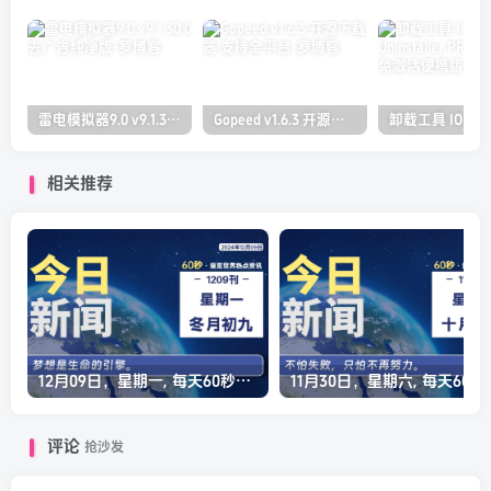
雷电模拟器9.0 v9.1.30.0 去广告纯净版
Gopeed v1.6.3 开源下载器 支持全平台
相关推荐
12月09日，星期一, 每天60秒读懂全世界！
11月30日，星
评论
抢沙发