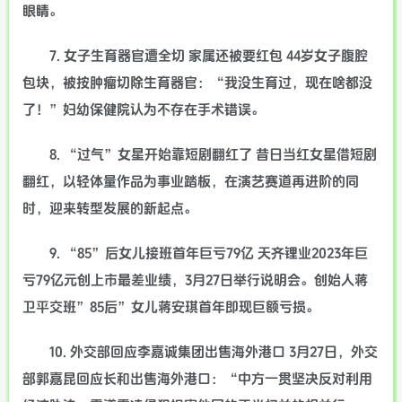
眼睛。
7. 女子生育器官遭全切 家属还被要红包 44岁女子腹腔
包块，被按肿瘤切除生育器官：“我没生育过，现在啥都没
了！”妇幼保健院认为不存在手术错误。
8. “过气”女星开始靠短剧翻红了 昔日当红女星借短剧
翻红，以轻体量作品为事业踏板，在演艺赛道再进阶的同
时，迎来转型发展的新起点。
9. “85”后女儿接班首年巨亏79亿 天齐锂业2023年巨
亏79亿元创上市最差业绩，3月27日举行说明会。创始人蒋
卫平交班”85后”女儿蒋安琪首年即现巨额亏损。
10. 外交部回应李嘉诚集团出售海外港口 3月27日，外交
部郭嘉昆回应长和出售海外港口：“中方一贯坚决反对利用