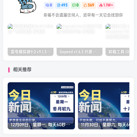
0
493
0
369
1.1W+
幸福不会遗漏任何人，迟早有一天它会找到你
雷电模拟器9.0 v9.1.30.0 去广告纯净版
Gopeed v1.6.3 开源下载器 支持全平台
相关推荐
12月09日，星期一, 每天60秒读懂全世界！
11月30日，星