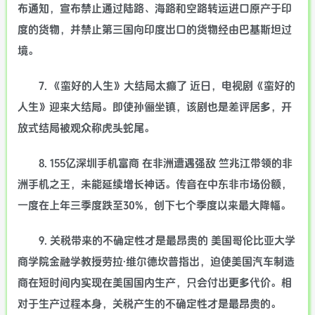
布通知，宣布禁止通过陆路、海路和空路转运进口原产于印
度的货物，并禁止第三国向印度出口的货物经由巴基斯坦过
境。
7. 《蛮好的人生》大结局太癫了 近日，电视剧《蛮好的
人生》迎来大结局。即使孙俪坐镇，该剧也是差评居多，开
放式结局被观众称虎头蛇尾。
8. 155亿深圳手机富商 在非洲遭遇强敌 竺兆江带领的非
洲手机之王，未能延续增长神话。传音在中东非市场份额，
一度在上年三季度跌至30%，创下七个季度以来最大降幅。
9. 关税带来的不确定性才是最昂贵的 美国哥伦比亚大学
商学院金融学教授劳拉·维尔德坎普指出，迫使美国汽车制造
商在短时间内实现在美国国内生产，只会付出更多代价。相
对于生产过程本身，关税产生的不确定性才是最昂贵的。