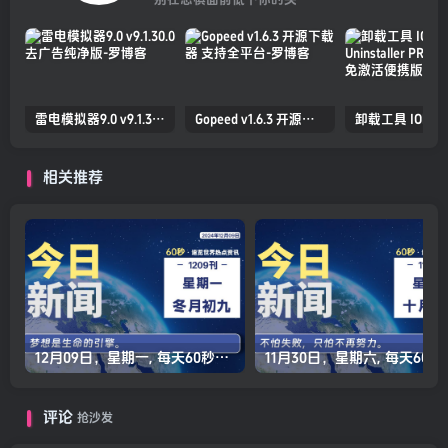
雷电模拟器9.0 v9.1.30.0 去广告纯净版
Gopeed v1.6.3 开源下载器 支持全平台
相关推荐
12月09日，星期一, 每天60秒读懂全世界！
11月30日，星
评论
抢沙发