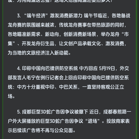
读：为何高温这么强？这场大范围高温还要热多久？
3. “端午经济”激发消费新潜力 端午节临近，各地备战
龙舟赛的氛围越来越浓，传统龙舟赛事在带热旅游的同时，
各地瞄准新需求、新动向，创新消费新场景，举办龙舟“市
集”、开发龙舟衍生品，让文创产品承载文化、激发消费，
为当地的文旅经济注入新动能。
4. 印称中国向巴提供防空系统 中方回应 5月19日，外交
部发言人毛宁在例行记者会上回应印称中国向巴提供防空系
统：中方十分重视中印、中巴关系，一直坚持客观公正立
场。
5. 成都巨型3D蛇广告因争议被撤下 近日，成都春熙路一
户外大屏播放的巨型3D蛇广告因争议“退场”。投放商家表
示后续该广告将不再与公众见面。