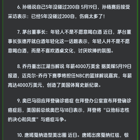
6. 孙杨说自己5年没碰过200自 5月19日，孙杨赛后接受
采访表示：已经5年没碰过200自，伤病太多了！
7. 茅台董事长：年轻人不是不愿意喝白酒 近日，茅台董
事长张德芹就白酒年轻化这一话题表示，年轻人并不是不愿
意喝白酒，而是不喜欢酒桌文化，讨厌吹捧的氛围。
8. 乔丹重出江湖当解说 年薪4000万美金 据美媒5月19日
报道，迈克尔-乔丹下赛季将担任NBC的篮球解说嘉宾，年薪
高达4000万美元，创造了美国体育史新纪录。
9. 奥巴马回应拜登确诊癌症 在拜登办公室宣布拜登确诊
癌症后，美国前总统奥巴马18日表示，拜登将“以他标志性
的决心和风度”与癌症斗争。
10. 唐嫣戛纳造型美出圈 近日。唐嫣出席戛纳红毯，惊