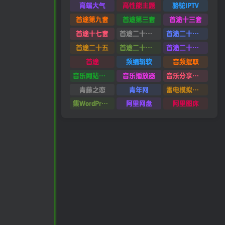
高端大气
高性能主题
骆驼IPTV
首途第九套
首途第三套
首途十三套
首途十七套
首途二十四套
首途二十六套
首途二十五
首途二十二套
首途二十一套
首途
频编辑软
音频提取
音乐网站源码
音乐播放器
音乐分享平台源码
青藤之恋
青年网
雷电模拟器9.0
集WordPress集插件
阿里网盘
阿里图床