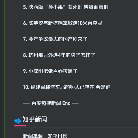
5. 陕西版“孙小果”获死刑 曾纸面服刑
6. 陈芋汐与新搭档掌敏洁10米台夺冠
7. 今年争议最大的国产剧来了
8. 杭州那只外逃4年的豹子怎样了
9. 小沈阳把张百乔拉黑了
10. 魏建军称汽车届的恒大已存在 会是谁
—- 百度热搜新闻 End —-
知乎新闻
新闻来源：知乎日榜