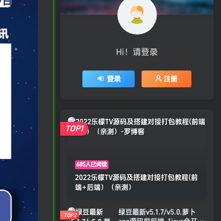
Hi！请登录
登录
注册
TOP1
685人已阅读
2022乐檬TV源码及搭建对接打包教程(前
端+后端）（亲测）
绿豆最新v5.1.7/v5.0.萝卜
TOP2