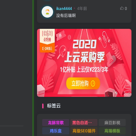
ikan4444
4年前
0
没有后端啊
标签云
龙脉常歌
黑色自适应模板
麻豆影视
鸡乐盒
高级SEO插件
高端模板