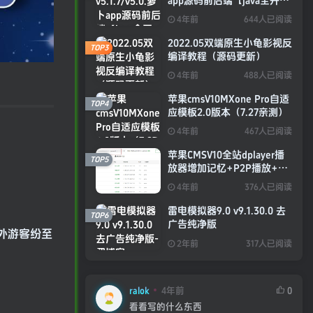
app源码前后端【java全开源
免授权】
4年前
644人已阅读
2022.05双端原生小龟影视反
TOP3
编译教程（源码更新）
4年前
488人已阅读
苹果cmsV10MXone Pro自适
TOP4
应模板2.0版本（7.27亲测）
4年前
467人已阅读
苹果CMSV10全站dplayer播
TOP5
放器增加记忆+P2P播放+弹
幕+自动下一集功能
4年前
376人已阅读
雷电模拟器9.0 v9.1.30.0 去
TOP6
广告纯净版
境外游客纷至
2年前
317人已阅读
ralok
4年前
0
看看写的什么东西