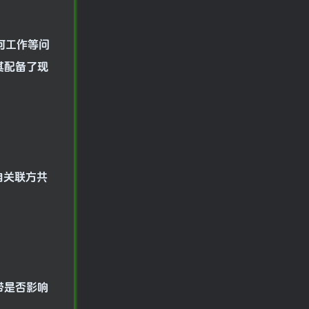
如何工作等问
时其配备了现
自关联方共
基带是否影响