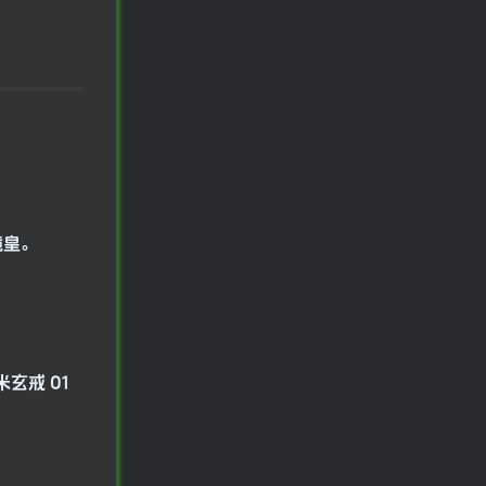
镜皇。
米玄戒 O1