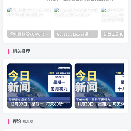
雷电模拟器9.0 v9.1.30.0 去广告纯净版
Gopeed v1.6.3 开源下载器 支持全平台
相关推荐
12月09日，星期一, 每天60秒读懂全世界！
11月30日，星
评论
抢沙发