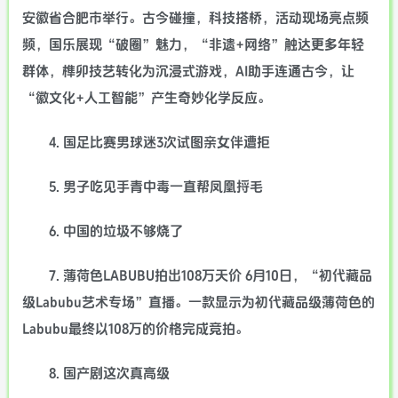
安徽省合肥市举行。古今碰撞，科技搭桥，活动现场亮点频
频，国乐展现“破圈”魅力，“非遗+网络”触达更多年轻
群体，榫卯技艺转化为沉浸式游戏，AI助手连通古今，让
“徽文化+人工智能”产生奇妙化学反应。
4. 国足比赛男球迷3次试图亲女伴遭拒
5. 男子吃见手青中毒一直帮凤凰捋毛
6. 中国的垃圾不够烧了
7. 薄荷色LABUBU拍出108万天价 6月10日，“初代藏品
级Labubu艺术专场”直播。一款显示为初代藏品级薄荷色的
Labubu最终以108万的价格完成竞拍。
8. 国产剧这次真高级