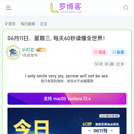
首页
每日新闻
正文
06月11日，星期三, 每天60秒读懂全世界！
小灯芯
关注
私信
1年前发布
0
20
0
I only smile very joy, sorrow will not be see.
我只有笑的很欢，忧伤才不会被看穿
支持 macOS
Ventura 12.x