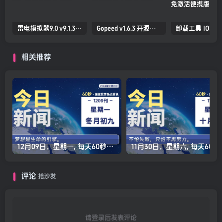
雷电模拟器9.0 v9.1.30.0 去广告纯净版
Gopeed v1.6.3 开源下载器 支持全平台
相关推荐
12月09日，星期一, 每天60秒读懂全世界！
11月30日，星
评论
抢沙发
请登录后发表评论